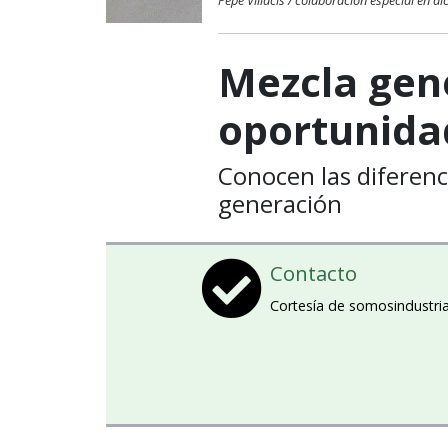
Pepe Villacis / colaboración especial en d
Mezcla gen
oportunida
Conocen las diferenc
generación
Contacto
Cortesía de somosindustri