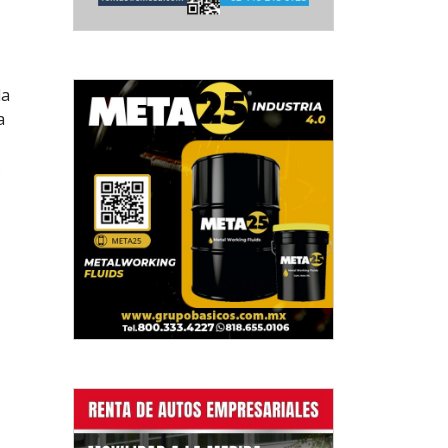
la
a
s