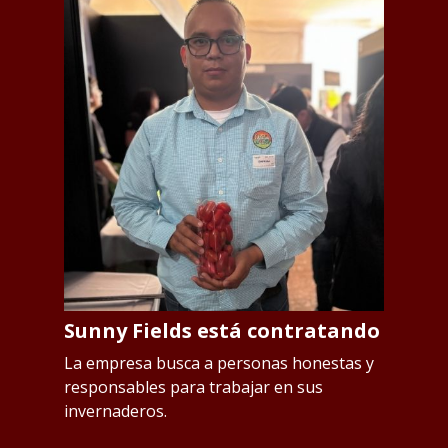
Sunny Fields está contratando
S
p
os
La empresa busca a personas honestas y
responsables para trabajar en sus
L
invernaderos.
Qu