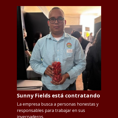
Sunny Fields está contratando
S
p
os
La empresa busca a personas honestas y
responsables para trabajar en sus
L
invernaderos.
Qu