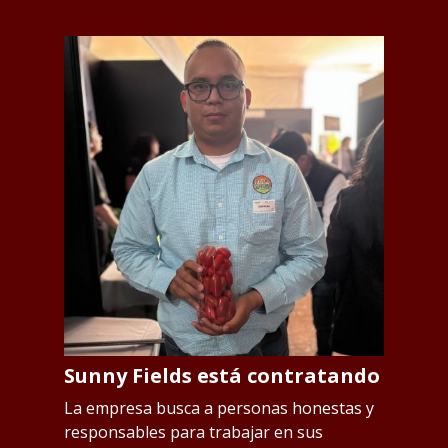
Sunny Fields está contratando
S
p
os
La empresa busca a personas honestas y
responsables para trabajar en sus
L