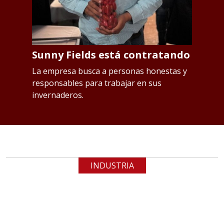
Sunny Fields está contratando
S
p
os
La empresa busca a personas honestas y
responsables para trabajar en sus
L
invernaderos.
Qu
INDUSTRIA