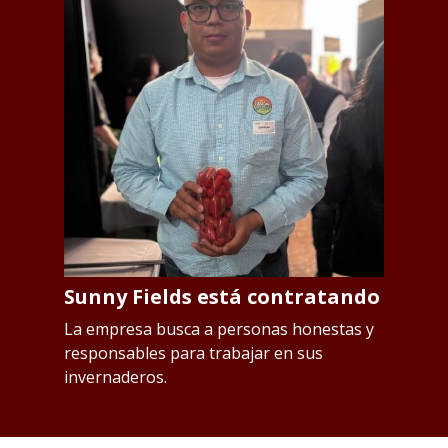
Sunny Fields está contratando
S
p
os
La empresa busca a personas honestas y
responsables para trabajar en sus
L
invernaderos.
Qu