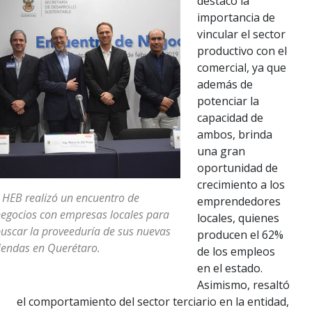
destacó la
importancia de
vincular el sector
productivo con el
comercial, ya que
además de
potenciar la
capacidad de
ambos, brinda
una gran
oportunidad de
crecimiento a los
 HEB realizó un encuentro de
emprendedores
egocios con empresas locales para
locales, quienes
uscar la proveeduría de sus nuevas
producen el 62%
iendas en Querétaro.
de los empleos
en el estado.
Asimismo, resaltó
el comportamiento del sector terciario en la entidad,