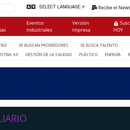
SELECT LANGUAGE
▼
Recibe el News
s
Eventos
Versión
Susc
ias
Industriales
Impresa
HOY
RIZ
SE BUSCAN PROVEEDORES
SE BUSCA TALENTO
STRIA 4.0
GESTIÓN DE LA CALIDAD
PLÁSTICO
ENERGÍA
IARIO