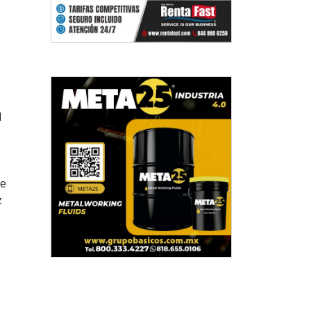
l
de
z