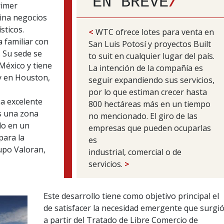
EN BREVE
/
rimer
bina negocios
sticos.
<
WTC ofrece lotes para venta en
 familiar con
San Luis Potosí y proyectos Built
 Su sede se
to suit en cualquier lugar del país.
México y tiene
La intención de la compañía es
 y en Houston,
seguir expandiendo sus servicios,
por lo que estiman crecer hasta
na excelente
800 hectáreas más en un tiempo
es una zona
no mencionado. El giro de las
do en un
empresas que pueden ocuparlas
para la
es
rupo Valoran,
industrial, comercial o de
servicios.
>
Este desarrollo tiene como objetivo principal el
de satisfacer la necesidad emergente que surgi
a partir del Tratado de Libre Comercio de