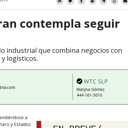
 2019
ran contempla seguir
llo industrial que combina negocios con
y logísticos.
WTC SLP
tria.com
Maryna Gómez
444-161-5010
pandiéndose a
taro y Estados