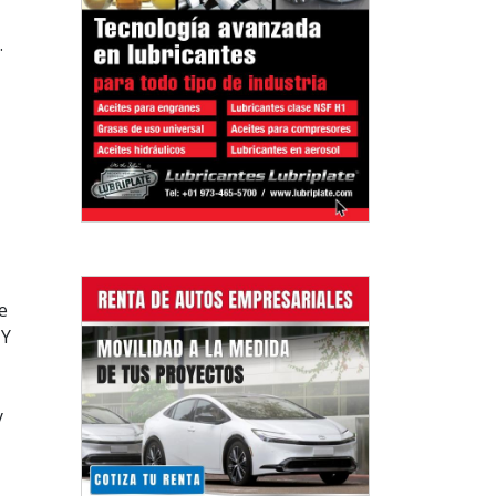
.
e
 Y
y