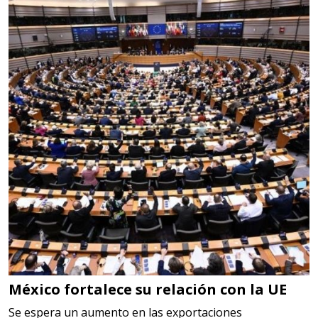
LOGÍSTICA
Especificaciones:
cualquiera
Aplicar al Requerimiento
Empresa en Querétaro
Requiere:
HERRAMIENTAS DE CORTE
Especificaciones:
HSS, CON RECUBRIMIENTO,
CARBURO, RIMAS, ENDMILLS,
BROCAS, LIMAS, ETC
México fortalece su relación con la UE
Aplicar al Requerimiento
Se espera un aumento en las exportaciones