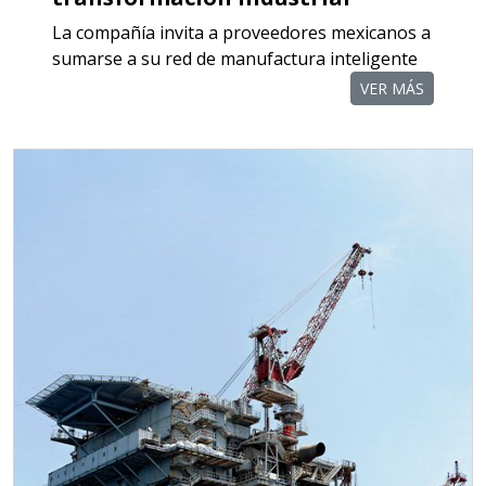
La compañía invita a proveedores mexicanos a
Aplicar al Requerimiento
sumarse a su red de manufactura inteligente
VER MÁS
Empresa en Querétaro
Requiere:
TORNILLERÍA INDUSTRIAL
Especificaciones:
Requisitos: Otorgar condiciones de
crédito acordes a las políticas del
grupo, contar con instalaciones
cercanas a la región y otorgar
referencias comerciales.
Aplicar al Requerimiento