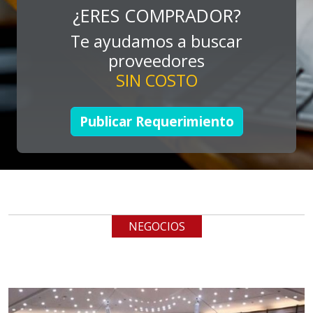
cualquiera
¿ERES COMPRADOR?
Te ayudamos a buscar
Aplicar al Requerimiento
proveedores
SIN COSTO
Empresa en Jalisco
Requiere:
Publicar Requerimiento
LOGÍSTICA DE CARGA LLAVE
EN MANO
Especificaciones:
cualquiera
NEGOCIOS
Aplicar al Requerimiento
Empresa en Jalisco
Requiere: