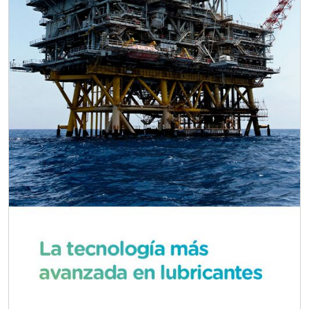
Empresa en Querétaro
Requiere:
CONSULTORÍAS DE
RECURSOS HUMANOS
Especificaciones:
Requisitos: Otorgar condiciones de
crédito acordes a las políticas del
grupo, contar con instalaciones
cercanas a la región y otorgar
referencias comerciales.
Aplicar al Requerimiento
Empresa en Querétaro
Requiere: