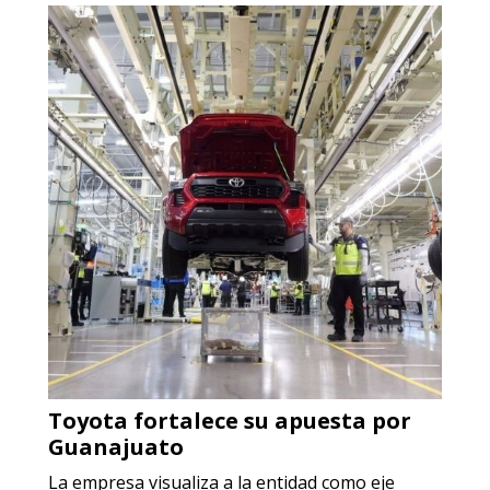
Empresa en Jalisco
Requiere:
ACERO INOXIDABLE
Especificaciones:
Incluyendo grado 304. Requisitos:
Garantizar composición química y
origen adecuados (especialmente
para grafito) y contar con sistemas
de calidad y gestión ambiental.
Aplicar al Requerimiento
Toyota fortalece su apuesta por
Empresa en Jalisco
Guanajuato
Requiere:
La empresa visualiza a la entidad como eje