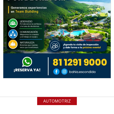
gestión ambiental.
Aplicar al Requerimiento
Empresa en Jalisco
Requiere:
ALAMBRE DE INCONEL
Especificaciones:
Requisitos: Garantizar composición
química y origen adecuados
(especialmente para grafito) y
contar con sistemas de calidad y
gestión ambiental.
AUTOMOTRIZ
Aplicar al Requerimiento