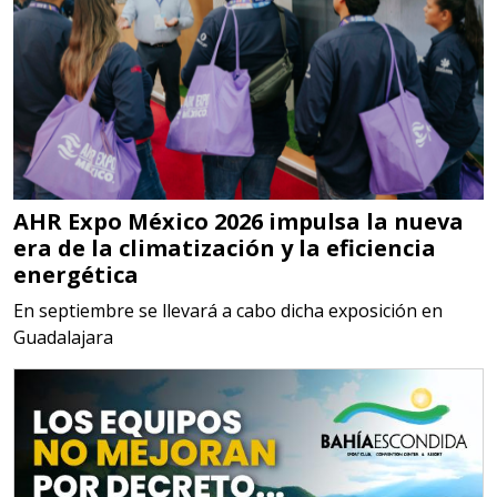
contar con sistemas de calidad y
gestión ambiental.
Aplicar al Requerimiento
Empresa en Jalisco
AHR Expo México 2026 impulsa la nueva
Requiere:
era de la climatización y la eficiencia
MATERIALES PARA SELLOS DE
energética
BATERÍAS DE LITIO
En septiembre se llevará a cabo dicha exposición en
Guadalajara
Especificaciones:
Para vehículos eléctricos.
Requisitos: Garantizar composición
química y origen adecuados
(especialmente para grafito) y
contar con sistemas de calidad y