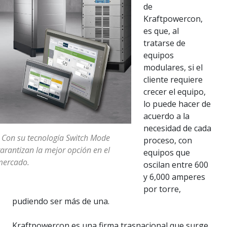
de
Kraftpowercon,
es que, al
tratarse de
equipos
modulares, si el
cliente requiere
crecer el equipo,
lo puede hacer de
acuerdo a la
necesidad de cada
 Con su tecnología Switch Mode
proceso, con
arantizan la mejor opción en el
equipos que
mercado.
oscilan entre 600
y 6,000 amperes
por torre,
pudiendo ser más de una.
Kraftpowercon es una firma trasnacional que surge