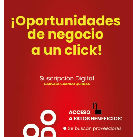
TORNILLERÍA INDUSTRIAL
Especificaciones:
Requisitos: Otorgar condiciones de
crédito acordes a las políticas del
grupo, contar con instalaciones
cercanas a la región y otorgar
referencias comerciales.
Aplicar al Requerimiento
Empresa en Querétaro
Requiere:
CONSULTORÍAS DE
RECURSOS HUMANOS
Especificaciones: