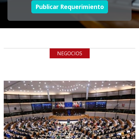
Requiere:
Publicar Requerimiento
LOGÍSTICA DE CARGA LLAVE
EN MANO
Especificaciones:
cualquiera
NEGOCIOS
Aplicar al Requerimiento
Empresa en Jalisco
Requiere:
LOGÍSTICA
Especificaciones:
cualquiera
Aplicar al Requerimiento