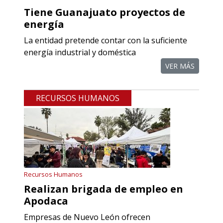
Tiene Guanajuato proyectos de
energía
Empresa en Querétaro
La entidad pretende contar con la suficiente
Requiere:
energía industrial y doméstica
REFACCIONES PARA
VER MÁS
PROCESOS DE MAQUINADO
RECURSOS HUMANOS
Especificaciones:
Requisitos: Otorgar condiciones de
crédito acordes a las políticas del
grupo, contar con instalaciones
cercanas a la región y otorgar
referencias comerciales.
Recursos Humanos
Realizan brigada de empleo en
Aplicar al Requerimiento
Apodaca
Empresas de Nuevo León ofrecen