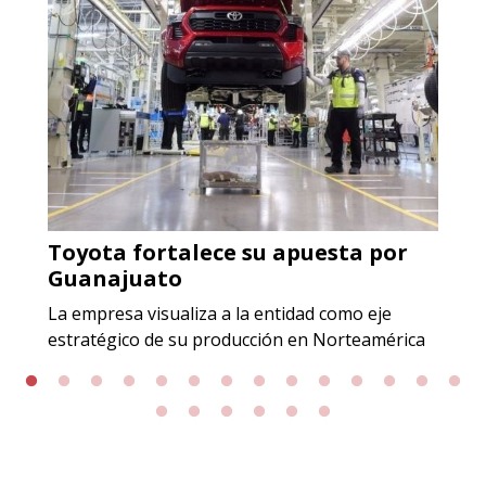
Incluyendo grado 304. Requisitos:
Garantizar composición química y
origen adecuados (especialmente
para grafito) y contar con sistemas
de calidad y gestión ambiental.
Aplicar al Requerimiento
Toyota fortalece su apuesta por
Empresa en Jalisco
Guanajuato
Requiere:
La empresa visualiza a la entidad como eje
GRAFITO LAMINADO EN
estratégico de su producción en Norteamérica
ROLLO
Especificaciones:
Requisitos: Garantizar composición
química y origen adecuados