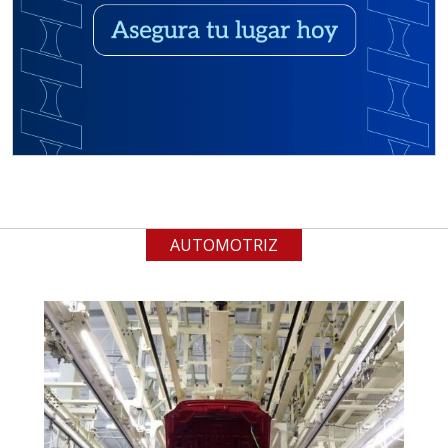
Requiere:
ALAMBRE DE INCONEL
Especificaciones:
Requisitos: Garantizar composición
química y origen adecuados
(especialmente para grafito) y
contar con sistemas de calidad y
gestión ambiental.
AUTOMOTRIZ
Aplicar al Requerimiento
Empresa en Jalisco
Requiere:
ACERO INOXIDABLE
Especificaciones: