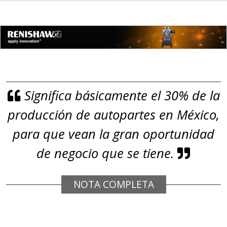
(especialmente para grafito) y
contar con sistemas de calidad y
gestión ambiental.
Aplicar al Requerimiento
Significa básicamente el 30% de la
Empresa en Jalisco
producción de autopartes en México,
Requiere:
GRAFITO
para que vean la gran oportunidad
Especificaciones:
de negocio que se tiene.
De alta pureza y composición
química específica. Requisitos:
NOTA COMPLETA
Garantizar composición química y
origen adecuados (especialmente
para grafito) y contar con sistemas