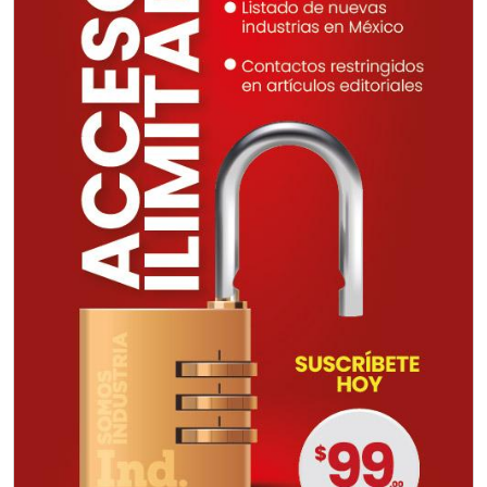
Requisitos: Otorgar condiciones de
crédito acordes a las políticas del
grupo, contar con instalaciones
cercanas a la región y otorgar
referencias comerciales.
Aplicar al Requerimiento
Empresa en Querétaro
Requiere:
REFACCIONES PARA
MAQUINARIA INDUSTRIAL
Especificaciones:
Requisitos: Otorgar condiciones de
crédito acordes a las políticas del