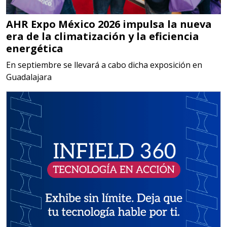
Empresa en Jalisco
AHR Expo México 2026 impulsa la nueva
Requiere:
era de la climatización y la eficiencia
MATERIALES PARA SELLOS DE
energética
BATERÍAS DE LITIO
En septiembre se llevará a cabo dicha exposición en
Guadalajara
Especificaciones:
Para vehículos eléctricos.
Requisitos: Garantizar composición
química y origen adecuados
(especialmente para grafito) y
contar con sistemas de calidad y
gestión ambiental.
Aplicar al Requerimiento
Empresa en Jalisco