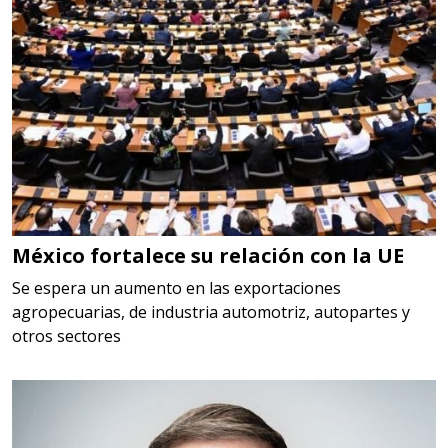
Empresa en Querétaro
Requiere:
HERRAMIENTAS DE CORTE
Especificaciones:
HSS, CON RECUBRIMIENTO,
CARBURO, RIMAS, ENDMILLS,
BROCAS, LIMAS, ETC
México fortalece su relación con la UE
Aplicar al Requerimiento
Se espera un aumento en las exportaciones
agropecuarias, de industria automotriz, autopartes y
otros sectores
Empresa en Querétaro
Requiere:
HERRAMIENTAS DE TORQUE
Especificaciones: