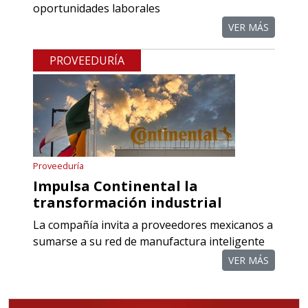
Empresa en Querétaro
oportunidades laborales
Requiere:
VER MÁS
COMPONENTES PARA
PROVEEDURÍA
RECTIFICADORAS
Especificaciones:
Requisitos: Otorgar condiciones de
crédito acordes a las políticas del
grupo, contar con instalaciones
Proveeduría
cercanas a la región y otorgar
Impulsa Continental la
referencias comerciales.
transformación industrial
La compañía invita a proveedores mexicanos a
Aplicar al Requerimiento
sumarse a su red de manufactura inteligente
VER MÁS
Empresa en Querétaro
Requiere: