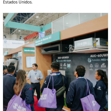
Aplicar al Requerimiento
Estados Unidos.
Empresa en Jalisco
Requiere:
MATERIALES PARA SELLOS DE
SISTEMAS DE ESCAPE
Especificaciones:
Requisitos: Garantizar composición
química y origen adecuados
(especialmente para grafito) y
contar con sistemas de calidad y
gestión ambiental.
Aplicar al Requerimiento