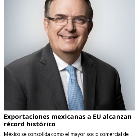
TORQUE CONTROLADO,
MECANICOS, ELECTRONICOS,
DIGITALES, MULTIPLICADORES,
PARA PUNTAS,
Aplicar al Requerimiento
Empresa en Estado de México
Requiere:
SCRAP
Especificaciones:
Somos Proveedores de GESTION
DE RESIDUOS Y DESTRUCCION
Exportaciones mexicanas a EU alcanzan
récord histórico
FISCAL
México se consolida como el mayor socio comercial de