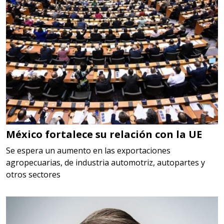
Empresa en Querétaro
Requiere:
HERRAMIENTAS DE CORTE
Especificaciones:
HSS, CON RECUBRIMIENTO,
CARBURO, RIMAS, ENDMILLS,
BROCAS, LIMAS, ETC
México fortalece su relación con la UE
Aplicar al Requerimiento
Se espera un aumento en las exportaciones
agropecuarias, de industria automotriz, autopartes y
otros sectores
Empresa en Querétaro
Requiere:
HERRAMIENTAS DE TORQUE