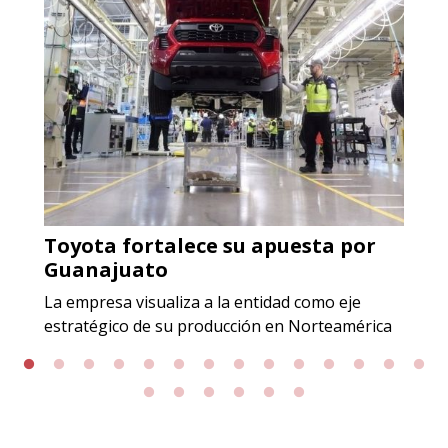
Especificaciones:
Incluyendo grado 304. Requisitos:
Garantizar composición química y
origen adecuados (especialmente
para grafito) y contar con sistemas
de calidad y gestión ambiental.
Aplicar al Requerimiento
Toyota fortalece su apuesta por
Empresa en Jalisco
Guanajuato
Requiere:
La empresa visualiza a la entidad como eje
GRAFITO LAMINADO EN
estratégico de su producción en Norteamérica
ROLLO
Especificaciones:
Requisitos: Garantizar composición
química y origen adecuados