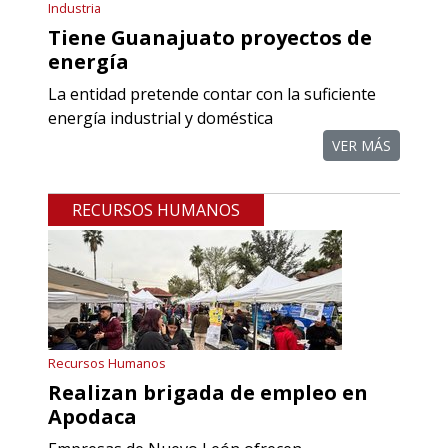
Aplicar al Requerimiento
Industria
Tiene Guanajuato proyectos de
energía
Empresa en Querétaro
La entidad pretende contar con la suficiente
Requiere:
energía industrial y doméstica
REFACCIONES PARA
VER MÁS
PROCESOS DE MAQUINADO
RECURSOS HUMANOS
Especificaciones:
Requisitos: Otorgar condiciones de
crédito acordes a las políticas del
grupo, contar con instalaciones
cercanas a la región y otorgar
referencias comerciales.
Recursos Humanos
Realizan brigada de empleo en
Aplicar al Requerimiento
Apodaca