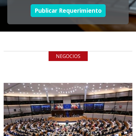
Requiere:
Publicar Requerimiento
LOGÍSTICA DE CARGA LLAVE
EN MANO
Especificaciones:
cualquiera
NEGOCIOS
Aplicar al Requerimiento
Empresa en Jalisco
Requiere:
LOGÍSTICA
Especificaciones:
cualquiera
Aplicar al Requerimiento