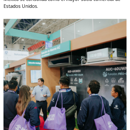
Aplicar al Requerimiento
Estados Unidos.
Empresa en Jalisco
Requiere:
MATERIALES PARA SELLOS DE
SISTEMAS DE ESCAPE
Especificaciones:
Requisitos: Garantizar composición
química y origen adecuados
(especialmente para grafito) y
contar con sistemas de calidad y
gestión ambiental.
Aplicar al Requerimiento