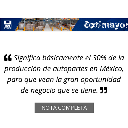
(especialmente para grafito) y
contar con sistemas de calidad y
gestión ambiental.
Aplicar al Requerimiento
Significa básicamente el 30% de la
Empresa en Jalisco
producción de autopartes en México,
Requiere:
GRAFITO
para que vean la gran oportunidad
Especificaciones:
de negocio que se tiene.
De alta pureza y composición
química específica. Requisitos:
NOTA COMPLETA
Garantizar composición química y
origen adecuados (especialmente
para grafito) y contar con sistemas