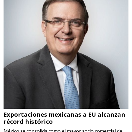
Especificaciones:
TORQUE CONTROLADO,
MECANICOS, ELECTRONICOS,
DIGITALES, MULTIPLICADORES,
PARA PUNTAS,
Aplicar al Requerimiento
Empresa en Estado de México
Requiere:
SCRAP
Especificaciones:
Somos Proveedores de GESTION
DE RESIDUOS Y DESTRUCCION
Exportaciones mexicanas a EU alcanzan
récord histórico
FISCAL
México se consolida como el mayor socio comercial de