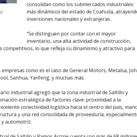
consolidan como los submercados industriales
más dinámicos del estado de Coahuila, atrayend
al
inversiones nacionales y extranjeras .
“Se distinguen por contar con el mayor
inventario, una alta actividad de construcción,
s competitivos, lo que refleja su dinamismo y atractivo para
s empresas como es el caso de General Motors, Metalsa, Jo
ool, Sanhua, Yanfeng, y muchas más.
ario industrial agregó que la zona industrial de Saltillo y
ación estratégica de factores clave: proximidad a la
celente conectividad logística hacia el centro del pais, man
tructura y una red consolidada de proveeduría, especialment
 y automotriz.
rial de Saltillo y Ramos Arizpe cuenta con más de 68 millon