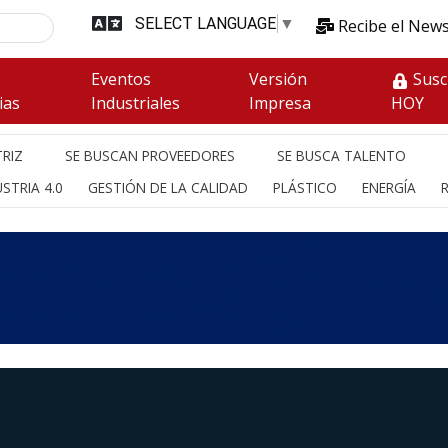
SELECT LANGUAGE
▼
Recibe el News
s
Eventos
Versión
Susc
ias
Industriales
Impresa
HOY
RIZ
SE BUSCAN PROVEEDORES
SE BUSCA TALENTO
STRIA 4.0
GESTIÓN DE LA CALIDAD
PLÁSTICO
ENERGÍA