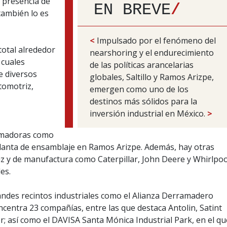
 presencia de
EN BREVE
/
también lo es
<
Impulsado por el fenómeno del
total alrededor
nearshoring y el endurecimiento
 cuales
de las políticas arancelarias
e diversos
globales, Saltillo y Ramos Arizpe,
utomotriz,
emergen como uno de los
destinos más sólidos para la
inversión industrial en México.
>
rmadoras como
planta de ensamblaje en Ramos Arizpe. Además, hay otras
z y de manufactura como Caterpillar, John Deere y Whirlpoo
es.
randes recintos industriales como el Alianza Derramadero
ncentra 23 compañías, entre las que destaca Antolin, Satint
 así como el DAVISA Santa Mónica Industrial Park, en el qu