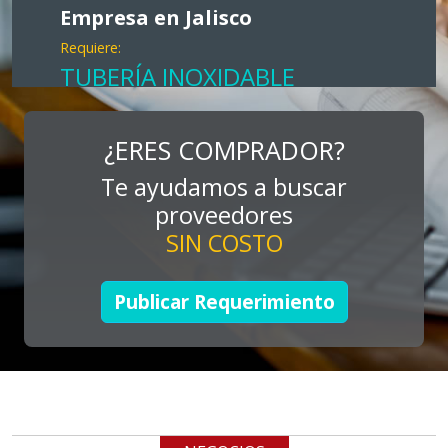
Empresa en Jalisco
Requiere:
TUBERÍA INOXIDABLE
Especificaciones:
cualquiera
¿ERES COMPRADOR?
Te ayudamos a buscar
Aplicar al Requerimiento
proveedores
SIN COSTO
Empresa en Jalisco
Requiere:
Publicar Requerimiento
LOGÍSTICA DE CARGA LLAVE
EN MANO
Especificaciones:
cualquiera