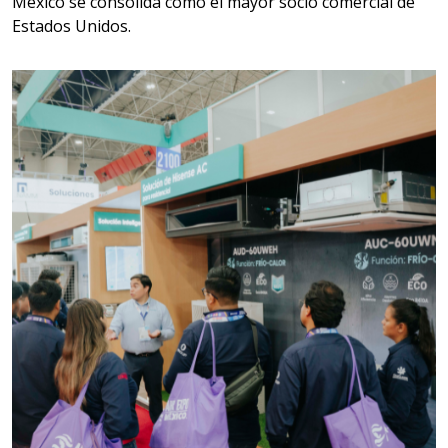
México se consolida como el mayor socio comercial de
Aplicar al Requerimiento
Estados Unidos.
Empresa en Estado de México
Requiere:
SCRAP
Especificaciones:
Somos Proveedores de GESTION
DE RESIDUOS Y DESTRUCCION
FISCAL
Aplicar al Requerimiento
Empresa en Jalisco
Requiere:
MATERIALES PARA SELLOS DE