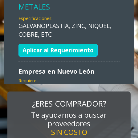
METALES
Especificaciones:
GALVANOPLASTIA, ZINC, NIQUEL,
COBRE, ETC
Aplicar al Requerimiento
Empresa en Nuevo León
Requiere:
MARKETING
Especificaciones:
¿ERES COMPRADOR?
Consultoría, promocionales, stands,
Te ayudamos a buscar
expos, activaciones
proveedores
SIN COSTO
Aplicar al Requerimiento