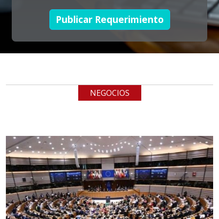
Publicar Requerimiento
Empresa en Jalisco
Requiere:
TUBERÍA INOXIDABLE
Especificaciones:
cualquiera
NEGOCIOS
Aplicar al Requerimiento
Empresa en Jalisco
Requiere:
LOGÍSTICA DE CARGA LLAVE
EN MANO
Especificaciones: