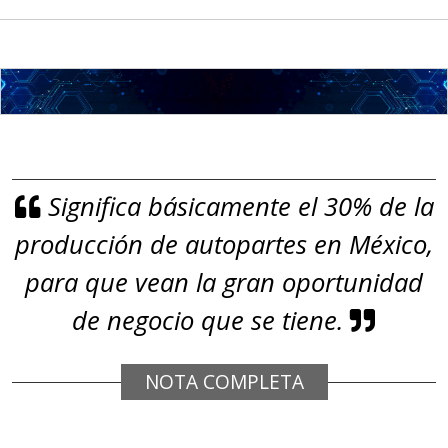
Aplicar al Requerimiento
Empresa en Jalisco
Requiere:
GRAFITO LAMINADO EN
Significa básicamente el 30% de la
ROLLO
producción de autopartes en México,
Especificaciones:
Requisitos: Garantizar composición
para que vean la gran oportunidad
química y origen adecuados
de negocio que se tiene.
(especialmente para grafito) y
contar con sistemas de calidad y
NOTA COMPLETA
gestión ambiental.
Aplicar al Requerimiento