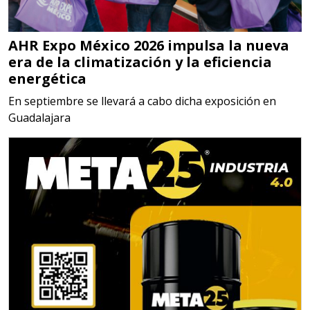
SISTEMAS DE ESCAPE
AHR Expo México 2026 impulsa la nueva
Especificaciones:
era de la climatización y la eficiencia
Requisitos: Garantizar composición
energética
química y origen adecuados
En septiembre se llevará a cabo dicha exposición en
(especialmente para grafito) y
Guadalajara
contar con sistemas de calidad y
gestión ambiental.
Aplicar al Requerimiento
Empresa en Jalisco
Requiere:
MATERIALES PARA SELLOS DE
BATERÍAS DE LITIO