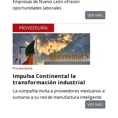
Empresas de Nuevo León ofrecen
PROCESOS DE MAQUINADO
oportunidades laborales
VER MÁS
Especificaciones:
Requisitos: Otorgar condiciones de
PROVEEDURÍA
crédito acordes a las políticas del
grupo, contar con instalaciones
cercanas a la región y otorgar
referencias comerciales.
Aplicar al Requerimiento
Proveeduría
Impulsa Continental la
transformación industrial
Empresa en Querétaro
La compañía invita a proveedores mexicanos a
Requiere:
sumarse a su red de manufactura inteligente
COMPONENTES PARA
VER MÁS
RECTIFICADORAS