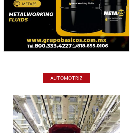
Especificaciones:
Para vehículos eléctricos.
Requisitos: Garantizar composición
química y origen adecuados
(especialmente para grafito) y
contar con sistemas de calidad y
gestión ambiental.
Aplicar al Requerimiento
AUTOMOTRIZ
Empresa en Jalisco
Requiere:
ALAMBRE DE INCONEL
Especificaciones:
Requisitos: Garantizar composición