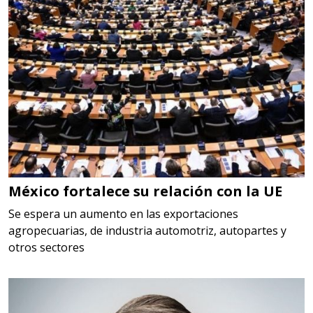
cualquiera
Aplicar al Requerimiento
Empresa en Jalisco
Requiere:
LOGÍSTICA
Especificaciones:
cualquiera
México fortalece su relación con la UE
Aplicar al Requerimiento
Se espera un aumento en las exportaciones
agropecuarias, de industria automotriz, autopartes y
otros sectores
Empresa en Querétaro
Requiere:
HERRAMIENTAS DE CORTE