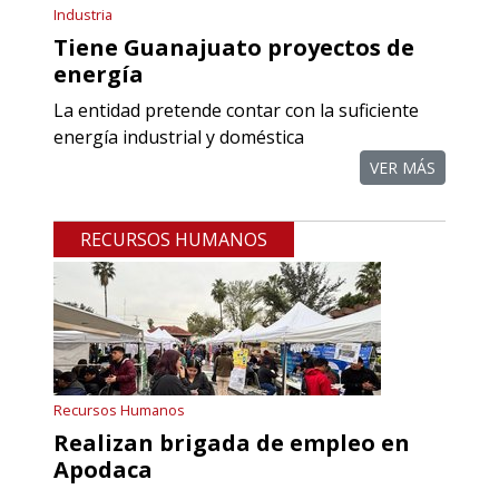
Industria
Requiere:
Tiene Guanajuato proyectos de
REFACCIONES PARA
energía
MAQUINARIA INDUSTRIAL
La entidad pretende contar con la suficiente
energía industrial y doméstica
Especificaciones:
Requisitos: Otorgar condiciones de
VER MÁS
crédito acordes a las políticas del
grupo, contar con instalaciones
RECURSOS HUMANOS
cercanas a la región y otorgar
referencias comerciales.
Aplicar al Requerimiento
Recursos Humanos
Empresa en Querétaro
Realizan brigada de empleo en
Requiere:
Apodaca
REFACCIONES PARA