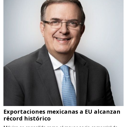
Especificaciones:
HSS, CON RECUBRIMIENTO,
CARBURO, RIMAS, ENDMILLS,
BROCAS, LIMAS, ETC
Aplicar al Requerimiento
Empresa en Querétaro
Requiere:
HERRAMIENTAS DE TORQUE
Especificaciones:
TORQUE CONTROLADO,
MECANICOS, ELECTRONICOS,
DIGITALES, MULTIPLICADORES,
Exportaciones mexicanas a EU alcanzan
récord histórico
PARA PUNTAS,