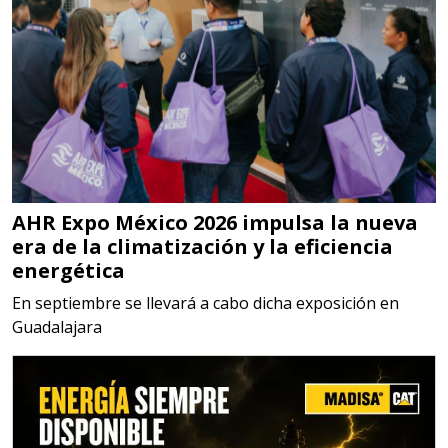
Aplicar al Requerimiento
Empresa en Jalisco
Requiere:
MATERIALES PARA SELLOS DE
SISTEMAS DE ESCAPE
AHR Expo México 2026 impulsa la nueva
Especificaciones:
era de la climatización y la eficiencia
Requisitos: Garantizar composición
energética
química y origen adecuados
En septiembre se llevará a cabo dicha exposición en
(especialmente para grafito) y
Guadalajara
contar con sistemas de calidad y
gestión ambiental.
Aplicar al Requerimiento