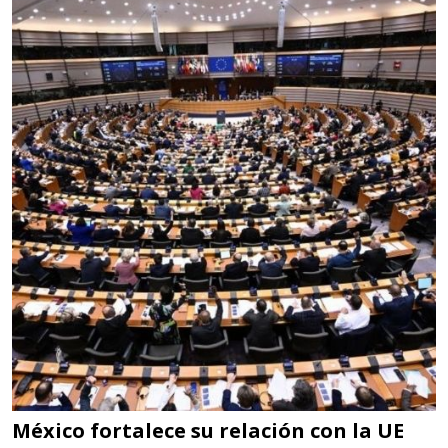
Empresa en Jalisco
Requiere:
LOGÍSTICA DE CARGA LLAVE
EN MANO
Especificaciones:
cualquiera
Aplicar al Requerimiento
Empresa en Jalisco
Requiere:
LOGÍSTICA
Especificaciones:
cualquiera
México fortalece su relación con la UE