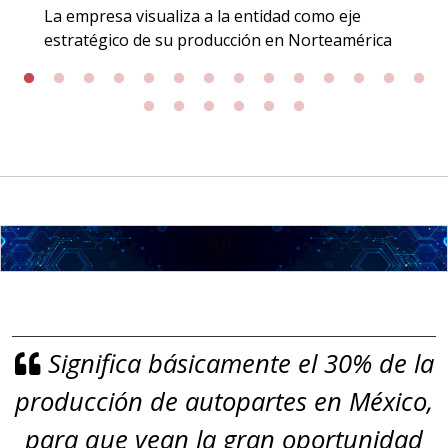
Especificaciones:
La empresa visualiza a la entidad como eje
Incluyendo grado 304. Requisitos:
estratégico de su producción en Norteamérica
Garantizar composición química y
origen adecuados (especialmente
para grafito) y contar con sistemas
de calidad y gestión ambiental.
Aplicar al Requerimiento
Empresa en Jalisco
Requiere:
GRAFITO LAMINADO EN
Significa básicamente el 30% de la
ROLLO
producción de autopartes en México,
Especificaciones:
Requisitos: Garantizar composición
para que vean la gran oportunidad