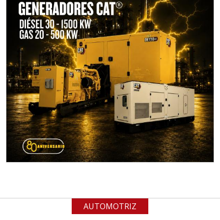
Empresa en Jalisco
Requiere:
MATERIALES PARA SELLOS DE
BATERÍAS DE LITIO
Especificaciones:
Para vehículos eléctricos.
Requisitos: Garantizar composición
química y origen adecuados
(especialmente para grafito) y
contar con sistemas de calidad y
gestión ambiental.
Aplicar al Requerimiento
AUTOMOTRIZ