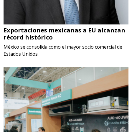
Especificaciones:
TORQUE CONTROLADO,
MECANICOS, ELECTRONICOS,
DIGITALES, MULTIPLICADORES,
Exportaciones mexicanas a EU alcanzan
récord histórico
PARA PUNTAS,
México se consolida como el mayor socio comercial de
Aplicar al Requerimiento
Estados Unidos.
Empresa en Estado de México
Requiere:
SCRAP
Especificaciones:
Somos Proveedores de GESTION
DE RESIDUOS Y DESTRUCCION
FISCAL