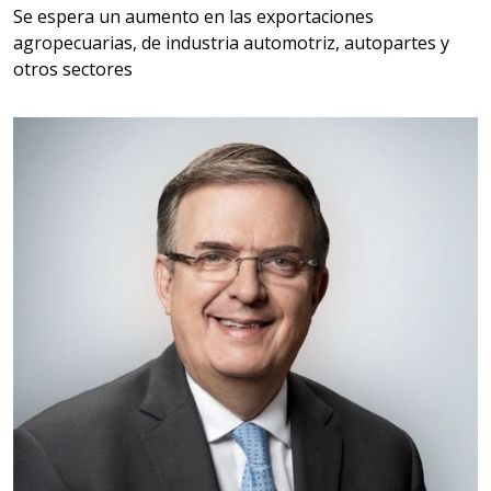
Aplicar al Requerimiento
Se espera un aumento en las exportaciones
agropecuarias, de industria automotriz, autopartes y
otros sectores
Empresa en Querétaro
Requiere:
HERRAMIENTAS DE CORTE
Especificaciones:
HSS, CON RECUBRIMIENTO,
CARBURO, RIMAS, ENDMILLS,
BROCAS, LIMAS, ETC
Aplicar al Requerimiento
Empresa en Querétaro
Requiere:
HERRAMIENTAS DE TORQUE