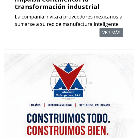
transformación industrial
Empresa en Querétaro
La compañía invita a proveedores mexicanos a
Requiere:
sumarse a su red de manufactura inteligente
COMPONENTES PARA
VER MÁS
RECTIFICADORAS
Especificaciones:
Requisitos: Otorgar condiciones de
crédito acordes a las políticas del
grupo, contar con instalaciones
cercanas a la región y otorgar
referencias comerciales.
Aplicar al Requerimiento
Empresa en Querétaro