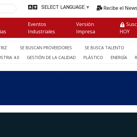
SELECT LANGUAGE
▼
Recibe el News
s
Eventos
Versión
Susc
ias
Industriales
Impresa
HOY
RIZ
SE BUSCAN PROVEEDORES
SE BUSCA TALENTO
STRIA 4.0
GESTIÓN DE LA CALIDAD
PLÁSTICO
ENERGÍA