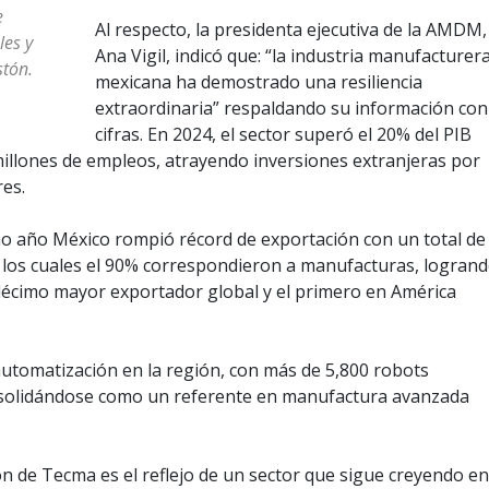
e
Al respecto, la presidenta ejecutiva de la AMDM,
les y
Ana Vigil, indicó que: “la industria manufacturer
stón.
mexicana ha demostrado una resiliencia
extraordinaria” respaldando su información con
cifras. En 2024, el sector superó el 20% del PIB
millones de empleos, atrayendo inversiones extranjeras por
res.
o año México rompió récord de exportación con un total de
e los cuales el 90% correspondieron a manufacturas, logran
 décimo mayor exportador global y el primero en América
automatización en la región, con más de 5,800 robots
onsolidándose como un referente en manufactura avanzada
n de Tecma es el reflejo de un sector que sigue creyendo en