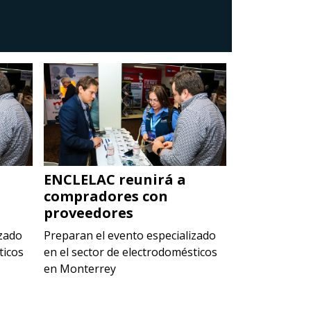
ENCLELAC reunirá a
ENCLELAC 
compradores con
comprado
proveedores
proveedor
izado
Preparan el evento especializado
Preparan el e
ticos
en el sector de electrodomésticos
en el sector 
en Monterrey
en Monterrey