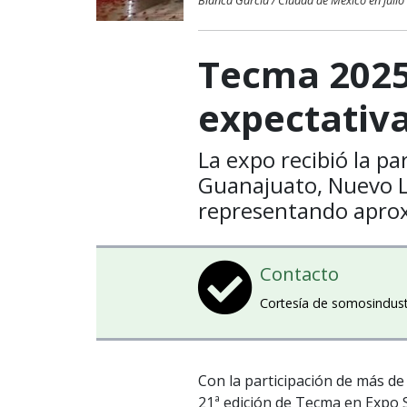
Blanca García / Ciudad de México en julio
Tecma 2025
expectativ
La expo recibió la p
Guanajuato, Nuevo L
representando aprox
Contacto
Cortesía de somosindus
Con la participación de más de
21ª edición de Tecma en Expo S