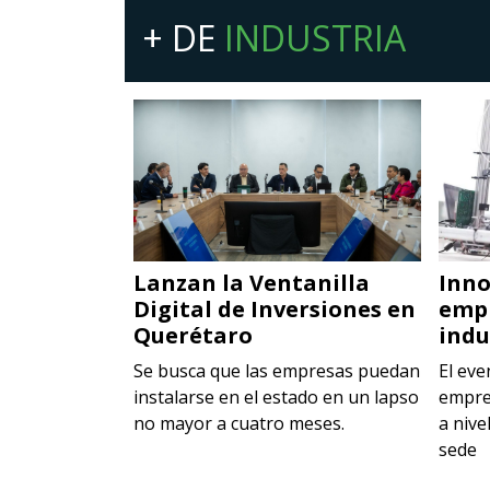
+ DE
INDUSTRIA
nología
Lanzan la Ventanilla
Inno
Digital de Inversiones en
emp
Querétaro
indu
iones
la edición más
Se busca que las empresas puedan
El eve
C
instalarse en el estado en un lapso
empre
no mayor a cuatro meses.
a nive
sede