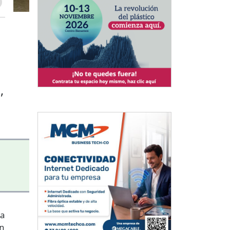
,
la
ón