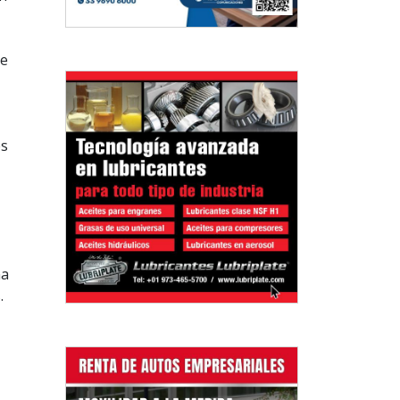
te
és
na
.