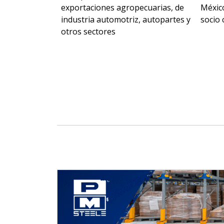
exportaciones agropecuarias, de
Méxic
iente en la
industria automotriz, autopartes y
socio 
 necesidad de
otros sectores
rar la