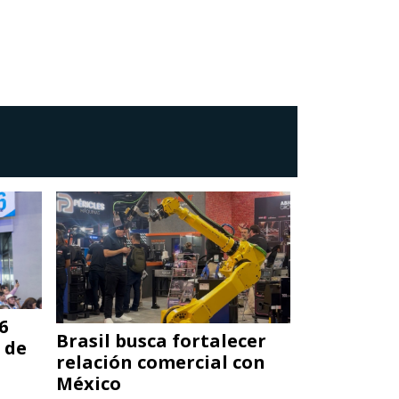
6
Brasil busca fortalecer
Die Casti
 de
relación comercial con
2026: epic
México
inyección
a