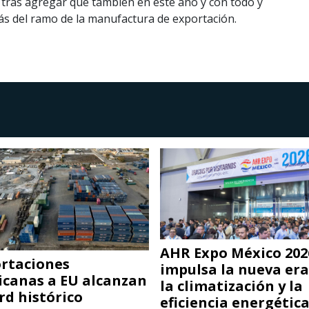
 tras agregar que también en este año y con todo y
s del ramo de la manufactura de exportación.
AHR Expo México 202
rtaciones
impulsa la nueva era
canas a EU alcanzan
la climatización y la
rd histórico
eficiencia energétic