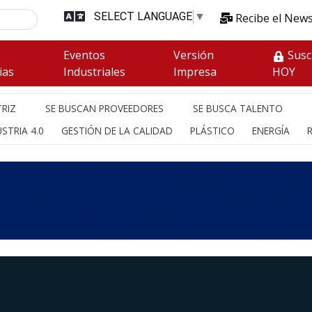
SELECT LANGUAGE
▼
Recibe el News
s
Eventos
Versión
Susc
ias
Industriales
Impresa
HOY
RIZ
SE BUSCAN PROVEEDORES
SE BUSCA TALENTO
STRIA 4.0
GESTIÓN DE LA CALIDAD
PLÁSTICO
ENERGÍA