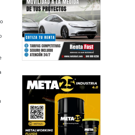
co
o
e
a
n