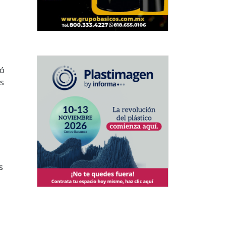
dó
as
s