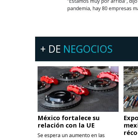
“Estamos muy por arriba”, dijo
pandemia, hay 80 empresas má
+ DE
NEGOCIOS
México fortalece su
Expo
la
relación con la UE
mexi
industrial
réco
Se espera un aumento en las