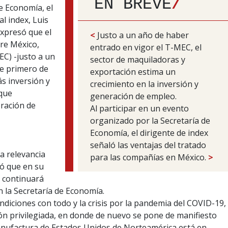
EN BREVE
/
e Economía, el
l index, Luis
xpresó que el
<
Justo a un año de haber
re México,
entrado en vigor el T-MEC, el
C) -justo a un
sector de maquiladoras y
te primero de
exportación estima un
ás inversión y
crecimiento en la inversión y
 que
generación de empleo.
ración de
Al participar en un evento
organizado por la Secretaría de
Economía, el dirigente de index
señaló las ventajas del tratado
a relevancia
para las compañías en México.
>
zó que en su
l continuará
 la Secretaría de Economía.
ondiciones con todo y la crisis por la pandemia del COVID-19,
ón privilegiada, en donde de nuevo se pone de manifiesto
anufactura de Estados Unidos de Norteamérica está en