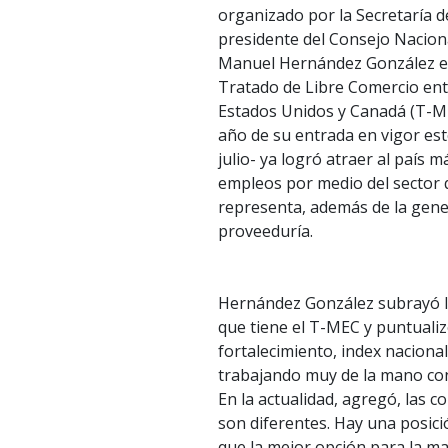
organizado por la Secretaría d
presidente del Consejo Naciona
Manuel Hernández González e
Tratado de Libre Comercio ent
Estados Unidos y Canadá (T-ME
año de su entrada en vigor es
julio- ya logró atraer al país m
empleos por medio del sector
representa, además de la gene
proveeduría.
Hernández González subrayó l
que tiene el T-MEC y puntuali
fortalecimiento, index naciona
trabajando muy de la mano con
En la actualidad, agregó, las c
son diferentes. Hay una posici
que la mejor opción para la m