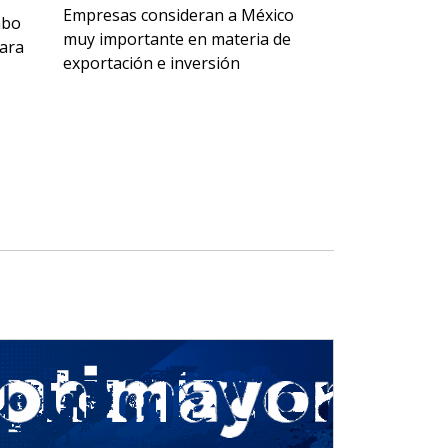
Empresas consideran a México
Preparan el e
abo
muy importante en materia de
más relevante
jara
exportación e inversión
Latinoaméric