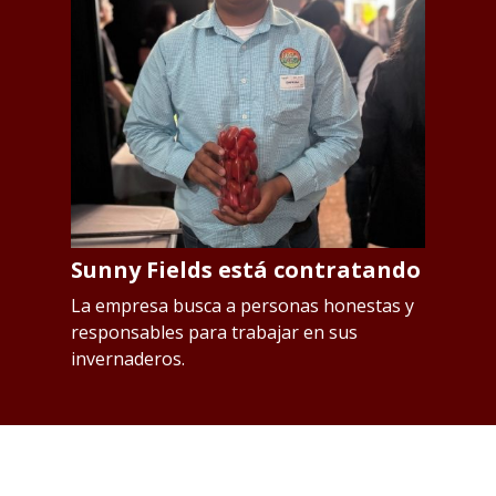
Sunny Fields está contratando
S
p
os
La empresa busca a personas honestas y
responsables para trabajar en sus
L
invernaderos.
Qu