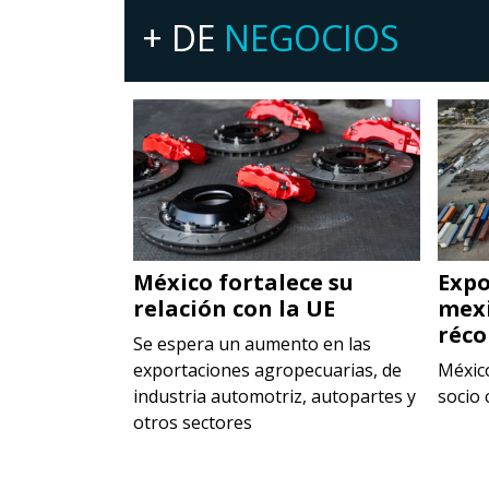
+ DE
NEGOCIOS
México fortalece su
Expo
la
relación con la UE
mexi
industrial
réco
Se espera un aumento en las
exportaciones agropecuarias, de
Méxic
iente en la
industria automotriz, autopartes y
socio 
 necesidad de
otros sectores
rar la