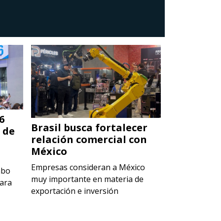
6
Brasil busca fortalecer
Die Casti
 de
relación comercial con
2026: epic
México
inyección
a
Empresas consideran a México
Preparan el e
abo
muy importante en materia de
más relevante
jara
exportación e inversión
Latinoaméric