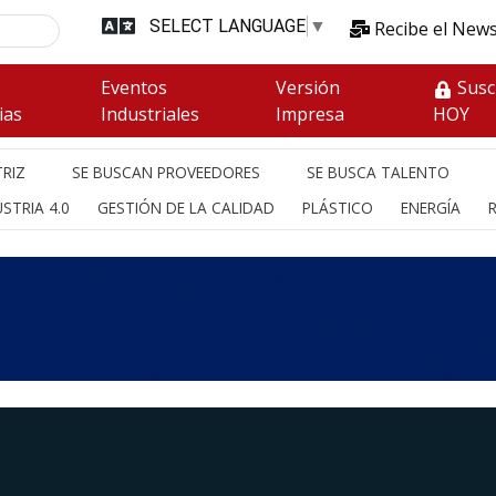
SELECT LANGUAGE
▼
Recibe el News
s
Eventos
Versión
Susc
ias
Industriales
Impresa
HOY
RIZ
SE BUSCAN PROVEEDORES
SE BUSCA TALENTO
STRIA 4.0
GESTIÓN DE LA CALIDAD
PLÁSTICO
ENERGÍA