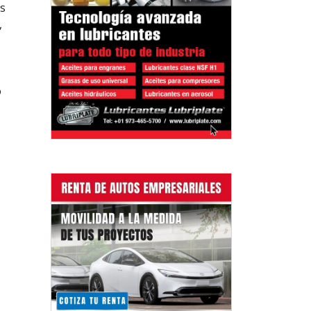
es
,
o
.