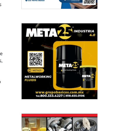
s
de
s,
o