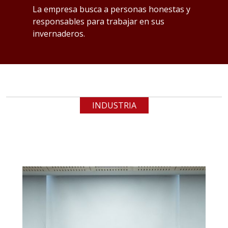
p
os
La empresa busca a personas honestas y
responsables para trabajar en sus
L
invernaderos.
Qu
INDUSTRIA