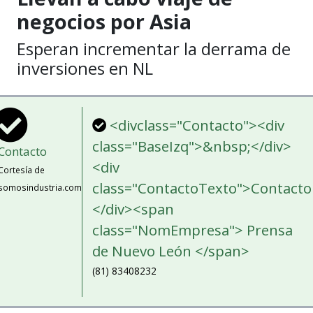
negocios por Asia
Esperan incrementar la derrama de
inversiones en NL
<divclass="Contacto"><div
class="BaseIzq">&nbsp;</div>
Contacto
<div
Cortesía de
class="ContactoTexto">Contacto
somosindustria.com
</div><span
class="NomEmpresa"> Prensa
de Nuevo León </span>
(81) 83408232