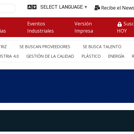
SELECT LANGUAGE
▼
Recibe el News
s
Eventos
Versión
Susc
ias
Industriales
Impresa
HOY
RIZ
SE BUSCAN PROVEEDORES
SE BUSCA TALENTO
STRIA 4.0
GESTIÓN DE LA CALIDAD
PLÁSTICO
ENERGÍA