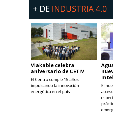
+ DE
INDUSTRIA 4.0
ación en
Viakable celebra
Agua
ncreto
aniversario de CETIV
nuev
Inte
 ofrecen una
El Centro cumple 15 años
ortando un
impulsando la innovación
El nue
 proyecto de
energética en el país
acces
especi
prácti
emerg