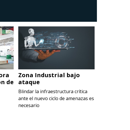
ora
Zona Industrial bajo
Data Cent
ón de
ataque
oportunid
México
Blindar la infraestructura crítica
ante el nuevo ciclo de amenazas es
Se estima que
necesario
aportar hasta 
del PIB