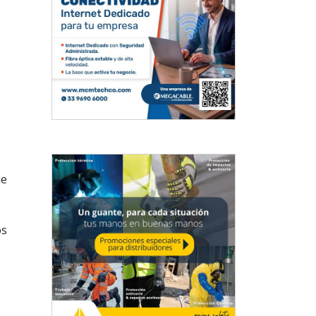
de
os