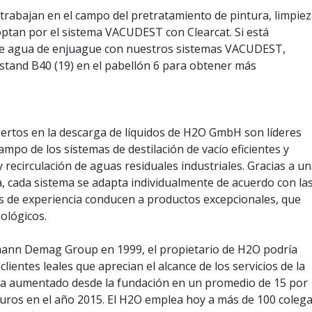
 trabajan en el campo del pretratamiento de pintura, limpie
optan por el sistema VACUDEST con Clearcat. Si está
 de agua de enjuague con nuestros sistemas VACUDEST,
stand B40 (19) en el pabellón 6 para obtener más
rtos en la descarga de líquidos de H2O GmbH son líderes
mpo de los sistemas de destilación de vacío eficientes y
 recirculación de aguas residuales industriales. Gracias a u
 cada sistema se adapta individualmente de acuerdo con la
os de experiencia conducen a productos excepcionales, que
ológicos.
mann Demag Group en 1999, el propietario de H2O podría
ientes leales que aprecian el alcance de los servicios de la
ha aumentado desde la fundación en un promedio de 15 por
euros en el año 2015. El H2O emplea hoy a más de 100 coleg