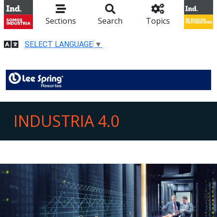
Sections
Search
Topics
SELECT LANGUAGE
▼
INDUSTRIA 4.0