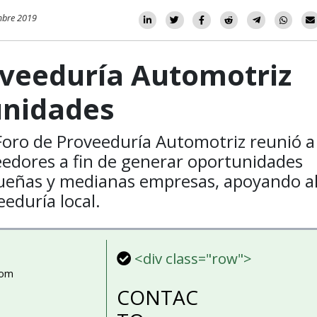
mbre 2019
oveeduría Automotriz
unidades
 Foro de Proveeduría Automotriz reunió a
edores a fin de generar oportunidades
ueñas y medianas empresas, apoyando a
eeduría local.
<div class="row">
com
CONTAC