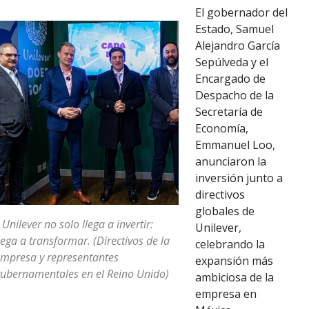
El gobernador del
Estado, Samuel
Alejandro García
Sepúlveda y el
Encargado de
Despacho de la
Secretaría de
Economía,
Emmanuel Loo,
anunciaron la
inversión junto a
directivos
globales de
 Unilever no solo llega a invertir:
Unilever,
lega a transformar. (Directivos de la
celebrando la
mpresa y representantes
expansión más
ubernamentales en el Reino Unido)
ambiciosa de la
empresa en