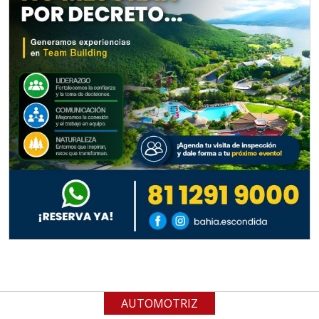
Empresa en Jalisco
Requiere:
MATERIALES PARA SELLOS DE
BATERÍAS DE LITIO
Especificaciones:
Para vehículos eléctricos.
Requisitos: Garantizar composición
química y origen adecuados
(especialmente para grafito) y
contar con sistemas de calidad y
gestión ambiental.
Aplicar al Requerimiento
AUTOMOTRIZ