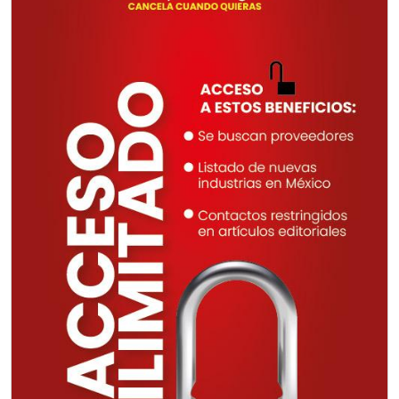
Requiere:
TORNILLERÍA INDUSTRIAL
Especificaciones:
Requisitos: Otorgar condiciones de
crédito acordes a las políticas del
grupo, contar con instalaciones
cercanas a la región y otorgar
referencias comerciales.
Aplicar al Requerimiento
Empresa en Querétaro
Requiere:
CONSULTORÍAS DE
RECURSOS HUMANOS