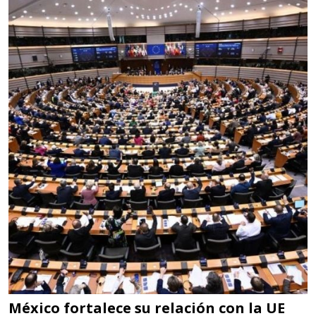
Empresa en Jalisco
Requiere:
LOGÍSTICA DE CARGA LLAVE
EN MANO
Especificaciones:
cualquiera
Aplicar al Requerimiento
Empresa en Jalisco
Requiere:
LOGÍSTICA
Especificaciones:
cualquiera
México fortalece su relación con la UE