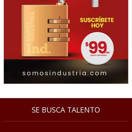
Especificaciones:
Requisitos: Otorgar condiciones de
crédito acordes a las políticas del
grupo, contar con instalaciones
cercanas a la región y otorgar
referencias comerciales.
Aplicar al Requerimiento
Empresa en Querétaro
Requiere:
REFACCIONES PARA
SE BUSCA TALENTO
MAQUINARIA INDUSTRIAL
Especificaciones:
Requisitos: Otorgar condiciones de