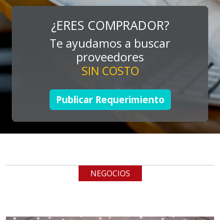
MARKETING
Especificaciones:
¿ERES COMPRADOR?
Consultoría, promocionales, stands,
Te ayudamos a buscar
expos, activaciones
proveedores
SIN COSTO
Aplicar al Requerimiento
Publicar Requerimiento
Empresa en Jalisco
Requiere:
TUBERÍA INOXIDABLE
Especificaciones:
cualquiera
NEGOCIOS
Aplicar al Requerimiento