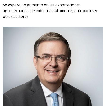
Aplicar al Requerimiento
Se espera un aumento en las exportaciones
agropecuarias, de industria automotriz, autopartes y
otros sectores
Empresa en Querétaro
Requiere:
HERRAMIENTAS DE CORTE
Especificaciones:
HSS, CON RECUBRIMIENTO,
CARBURO, RIMAS, ENDMILLS,
BROCAS, LIMAS, ETC
Aplicar al Requerimiento
Empresa en Querétaro
Requiere:
HERRAMIENTAS DE TORQUE