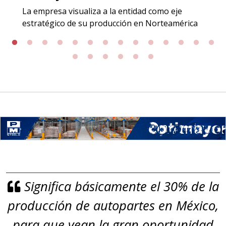
Especificaciones:
La empresa visualiza a la entidad como eje
Incluyendo grado 304. Requisitos:
estratégico de su producción en Norteamérica
Garantizar composición química y
origen adecuados (especialmente
para grafito) y contar con sistemas
de calidad y gestión ambiental.
Aplicar al Requerimiento
Empresa en Jalisco
Requiere:
GRAFITO LAMINADO EN
Significa básicamente el 30% de la
ROLLO
producción de autopartes en México,
Especificaciones:
Requisitos: Garantizar composición
para que vean la gran oportunidad