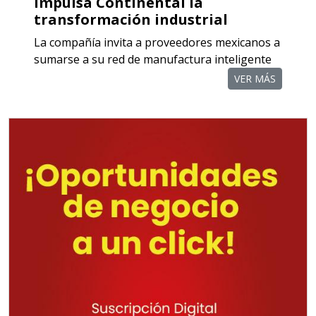
Impulsa Continental la
transformación industrial
Empresa en Querétaro
La compañía invita a proveedores mexicanos a
Requiere:
sumarse a su red de manufactura inteligente
COMPONENTES PARA
VER MÁS
RECTIFICADORAS
Especificaciones:
Requisitos: Otorgar condiciones de
crédito acordes a las políticas del
grupo, contar con instalaciones
cercanas a la región y otorgar
referencias comerciales.
Aplicar al Requerimiento
Empresa en Querétaro