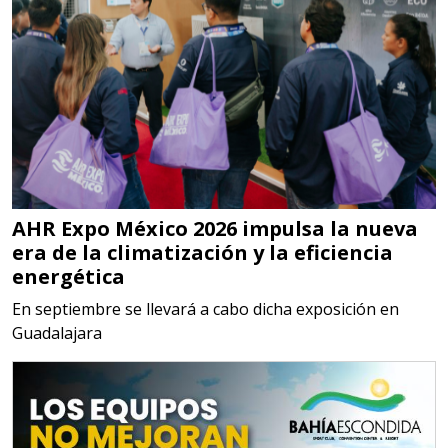
Aplicar al Requerimiento
Empresa en Jalisco
Requiere:
MATERIALES PARA SELLOS DE
SISTEMAS DE ESCAPE
AHR Expo México 2026 impulsa la nueva
Especificaciones:
era de la climatización y la eficiencia
Requisitos: Garantizar composición
energética
química y origen adecuados
En septiembre se llevará a cabo dicha exposición en
(especialmente para grafito) y
Guadalajara
contar con sistemas de calidad y
gestión ambiental.
Aplicar al Requerimiento