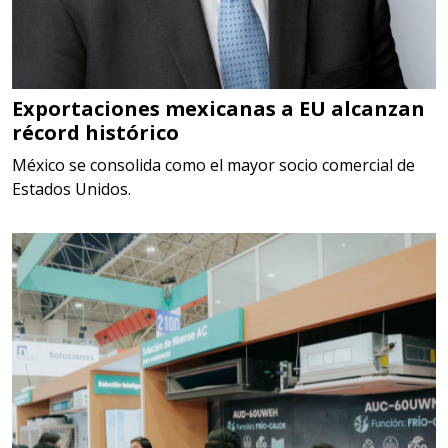
Especificaciones:
TORQUE CONTROLADO,
MECANICOS, ELECTRONICOS,
DIGITALES, MULTIPLICADORES,
Exportaciones mexicanas a EU alcanzan
récord histórico
PARA PUNTAS,
México se consolida como el mayor socio comercial de
Aplicar al Requerimiento
Estados Unidos.
Empresa en Estado de México
Requiere:
SCRAP
Especificaciones:
Somos Proveedores de GESTION
DE RESIDUOS Y DESTRUCCION
FISCAL