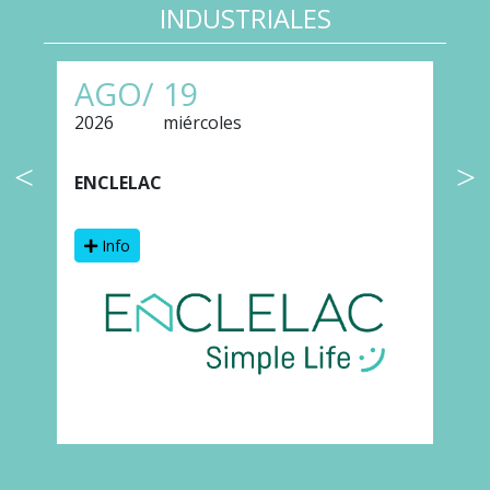
INDUSTRIALES
AGO/
19
2026
miércoles
2
ENCLELAC
F
Info