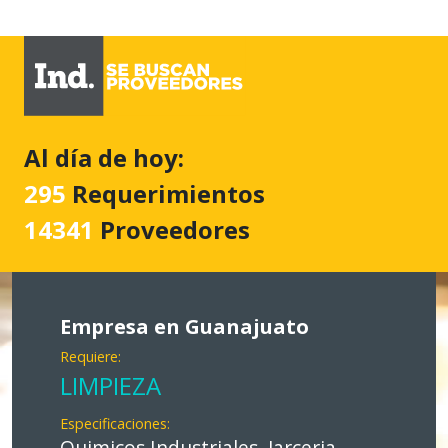
Al día de hoy:
295
Requerimientos
14341
Proveedores
Empresa en Guanajuato
Requiere:
LIMPIEZA
Especificaciones:
Quimicos Industriales, Jarceria,