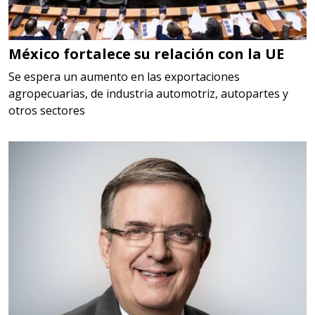
Especificaciones:
cualquiera
México fortalece su relación con la UE
Aplicar al Requerimiento
Se espera un aumento en las exportaciones
agropecuarias, de industria automotriz, autopartes y
otros sectores
Empresa en Querétaro
Requiere:
HERRAMIENTAS DE CORTE
Especificaciones:
HSS, CON RECUBRIMIENTO,
CARBURO, RIMAS, ENDMILLS,
BROCAS, LIMAS, ETC
Aplicar al Requerimiento