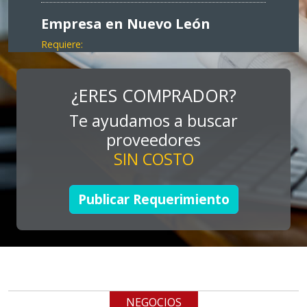
Empresa en Nuevo León
Requiere:
MARKETING
Especificaciones:
¿ERES COMPRADOR?
Consultoría, promocionales, stands,
Te ayudamos a buscar
expos, activaciones
proveedores
SIN COSTO
Aplicar al Requerimiento
Publicar Requerimiento
Empresa en Jalisco
Requiere:
TUBERÍA INOXIDABLE
Especificaciones:
cualquiera
NEGOCIOS