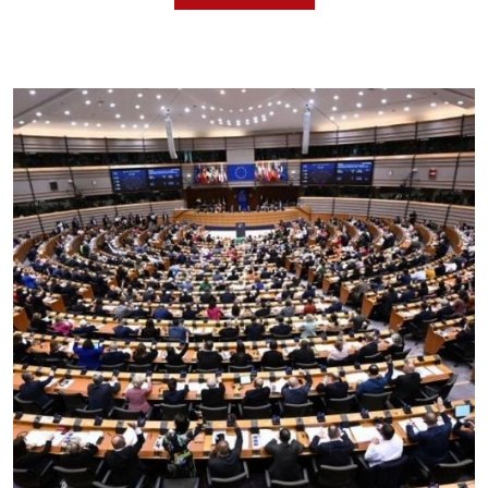
Aplicar al Requerimiento
Empresa en Jalisco
Requiere:
LOGÍSTICA DE CARGA LLAVE
EN MANO
Especificaciones:
cualquiera
Aplicar al Requerimiento
Empresa en Jalisco
Requiere:
LOGÍSTICA