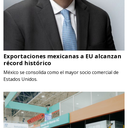
Empresa en Querétaro
Requiere:
HERRAMIENTAS DE TORQUE
Especificaciones:
TORQUE CONTROLADO,
MECANICOS, ELECTRONICOS,
DIGITALES, MULTIPLICADORES,
Exportaciones mexicanas a EU alcanzan
récord histórico
PARA PUNTAS,
México se consolida como el mayor socio comercial de
Aplicar al Requerimiento
Estados Unidos.
Empresa en Estado de México
Requiere:
SCRAP
Especificaciones: