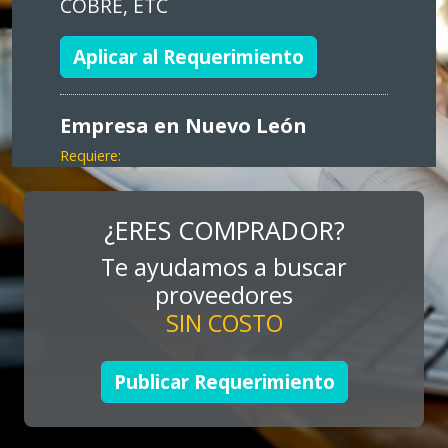
COBRE, ETC
Aplicar al Requerimiento
Empresa en Nuevo León
Requiere:
MARKETING
Especificaciones:
¿ERES COMPRADOR?
Consultoría, promocionales, stands,
Te ayudamos a buscar
expos, activaciones
proveedores
SIN COSTO
Aplicar al Requerimiento
Publicar Requerimiento
Empresa en Jalisco
Requiere: