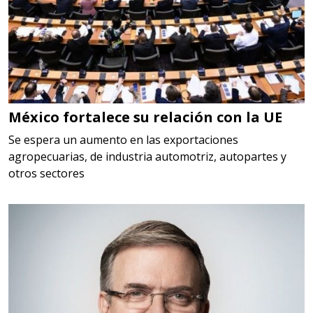
Empresa en Jalisco
Requiere:
LOGÍSTICA
Especificaciones:
cualquiera
México fortalece su relación con la UE
Aplicar al Requerimiento
Se espera un aumento en las exportaciones
agropecuarias, de industria automotriz, autopartes y
otros sectores
Empresa en Querétaro
Requiere:
HERRAMIENTAS DE CORTE
Especificaciones:
HSS, CON RECUBRIMIENTO,
CARBURO, RIMAS, ENDMILLS,
BROCAS, LIMAS, ETC