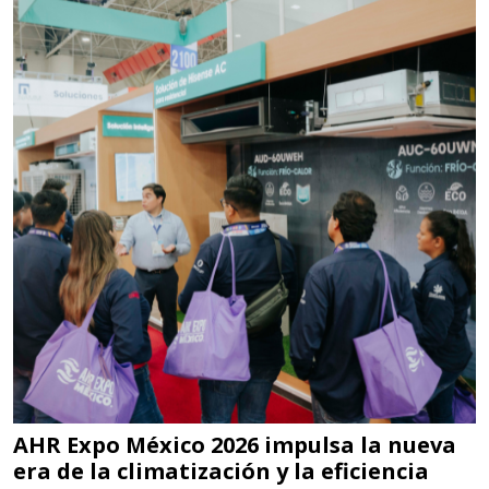
Requiere:
SCRAP
Especificaciones:
Somos Proveedores de GESTION
DE RESIDUOS Y DESTRUCCION
FISCAL
Aplicar al Requerimiento
Empresa en Jalisco
Requiere:
MATERIALES PARA SELLOS DE
SISTEMAS DE ESCAPE
AHR Expo México 2026 impulsa la nueva
Especificaciones:
era de la climatización y la eficiencia
Requisitos: Garantizar composición