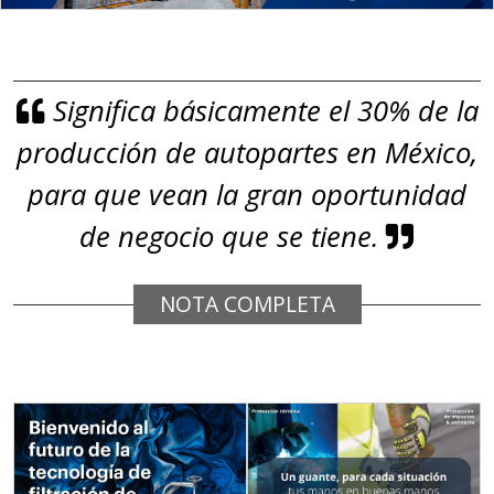
Empresa en Jalisco
Requiere:
GRAFITO LAMINADO EN
Significa básicamente el 30% de la
ROLLO
producción de autopartes en México,
Especificaciones:
Requisitos: Garantizar composición
para que vean la gran oportunidad
química y origen adecuados
de negocio que se tiene.
(especialmente para grafito) y
contar con sistemas de calidad y
NOTA COMPLETA
gestión ambiental.
Aplicar al Requerimiento
Empresa en Jalisco
Requiere: