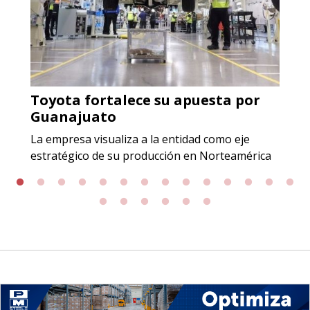
Aplicar al Requerimiento
Empresa en Jalisco
Requiere:
Toyota fortalece su apuesta por
ACERO INOXIDABLE
Guanajuato
Especificaciones:
La empresa visualiza a la entidad como eje
Incluyendo grado 304. Requisitos:
estratégico de su producción en Norteamérica
Garantizar composición química y
origen adecuados (especialmente
para grafito) y contar con sistemas
de calidad y gestión ambiental.
Aplicar al Requerimiento