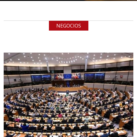
TUBERÍA INOXIDABLE
Especificaciones:
cualquiera
NEGOCIOS
Aplicar al Requerimiento
Empresa en Jalisco
Requiere:
LOGÍSTICA DE CARGA LLAVE
EN MANO
Especificaciones:
cualquiera
Aplicar al Requerimiento