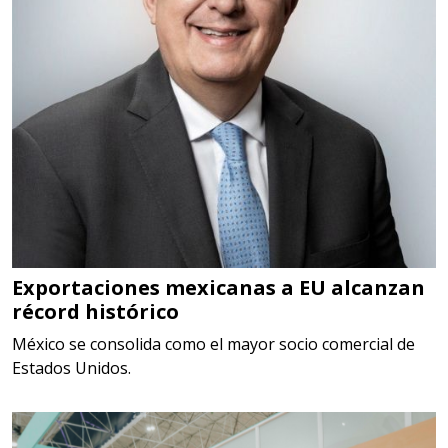
Aplicar al Requerimiento
Empresa en Querétaro
Requiere:
HERRAMIENTAS DE TORQUE
Especificaciones:
TORQUE CONTROLADO,
MECANICOS, ELECTRONICOS,
DIGITALES, MULTIPLICADORES,
Exportaciones mexicanas a EU alcanzan
récord histórico
PARA PUNTAS,
México se consolida como el mayor socio comercial de
Aplicar al Requerimiento
Estados Unidos.
Empresa en Estado de México