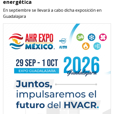
energética
química y origen adecuados
En septiembre se llevará a cabo dicha exposición en
(especialmente para grafito) y
Guadalajara
contar con sistemas de calidad y
gestión ambiental.
Aplicar al Requerimiento
Empresa en Jalisco
Requiere:
MATERIALES PARA SELLOS DE
BATERÍAS DE LITIO
Especificaciones:
Para vehículos eléctricos.
Requisitos: Garantizar composición
química y origen adecuados