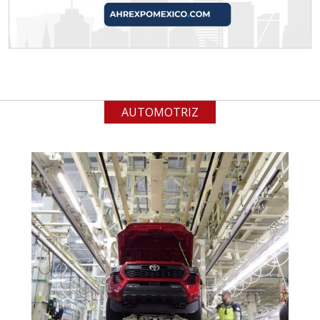
(especialmente para grafito) y
contar con sistemas de calidad y
gestión ambiental.
Aplicar al Requerimiento
AUTOMOTRIZ
Empresa en Jalisco
Requiere:
ALAMBRE DE INCONEL
Especificaciones:
Requisitos: Garantizar composición
química y origen adecuados
(especialmente para grafito) y
contar con sistemas de calidad y
gestión ambiental.