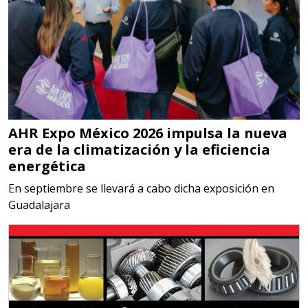
contar con sistemas de calidad y
gestión ambiental.
Aplicar al Requerimiento
Empresa en Jalisco
AHR Expo México 2026 impulsa la nueva
Requiere:
era de la climatización y la eficiencia
MATERIALES PARA SELLOS DE
energética
BATERÍAS DE LITIO
En septiembre se llevará a cabo dicha exposición en
Guadalajara
Especificaciones:
Para vehículos eléctricos.
Requisitos: Garantizar composición
química y origen adecuados
(especialmente para grafito) y
contar con sistemas de calidad y