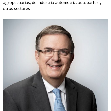
agropecuarias, de industria automotriz, autopartes y
otros sectores
Empresa en Querétaro
Requiere:
HERRAMIENTAS DE TORQUE
Especificaciones:
TORQUE CONTROLADO,
MECANICOS, ELECTRONICOS,
DIGITALES, MULTIPLICADORES,
PARA PUNTAS,
Aplicar al Requerimiento
Empresa en Estado de México
Requiere:
SCRAP