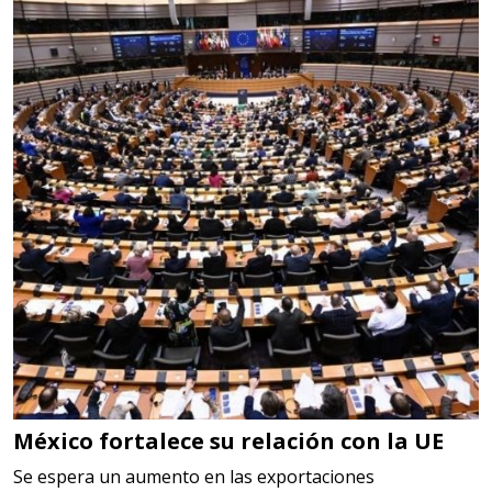
LOGÍSTICA
Especificaciones:
cualquiera
Aplicar al Requerimiento
Empresa en Querétaro
Requiere:
HERRAMIENTAS DE CORTE
Especificaciones:
HSS, CON RECUBRIMIENTO,
CARBURO, RIMAS, ENDMILLS,
BROCAS, LIMAS, ETC
México fortalece su relación con la UE
Aplicar al Requerimiento
Se espera un aumento en las exportaciones