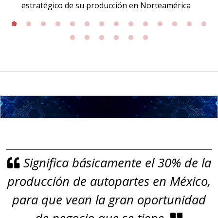
GRAFITO LAMINADO EN
estratégico de su producción en Norteamérica
ROLLO
Especificaciones:
Requisitos: Garantizar composición
química y origen adecuados
(especialmente para grafito) y
contar con sistemas de calidad y
gestión ambiental.
Aplicar al Requerimiento
Significa básicamente el 30% de la
Empresa en Jalisco
producción de autopartes en México,
Requiere:
GRAFITO
para que vean la gran oportunidad
Especificaciones: