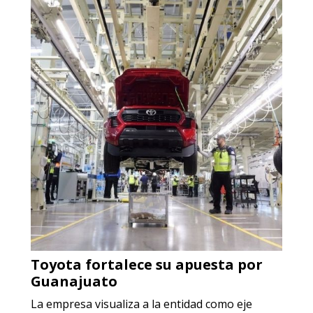
Empresa en Jalisco
Requiere:
ACERO INOXIDABLE
Especificaciones:
Incluyendo grado 304. Requisitos:
Garantizar composición química y
origen adecuados (especialmente
para grafito) y contar con sistemas
de calidad y gestión ambiental.
Aplicar al Requerimiento
Toyota fortalece su apuesta por
Empresa en Jalisco
Guanajuato
Requiere:
La empresa visualiza a la entidad como eje