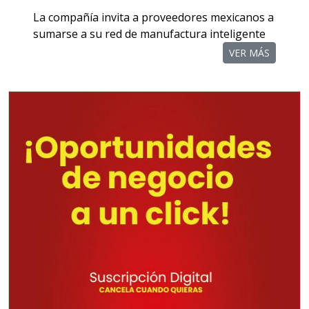
La compañía invita a proveedores mexicanos a
Aplicar al Requerimiento
sumarse a su red de manufactura inteligente
VER MÁS
Empresa en Querétaro
Requiere:
TORNILLERÍA INDUSTRIAL
Especificaciones:
Requisitos: Otorgar condiciones de
crédito acordes a las políticas del
grupo, contar con instalaciones
cercanas a la región y otorgar
referencias comerciales.
Aplicar al Requerimiento