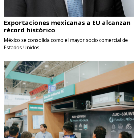
Especificaciones:
Somos Proveedores de GESTION
DE RESIDUOS Y DESTRUCCION
Exportaciones mexicanas a EU alcanzan
récord histórico
FISCAL
México se consolida como el mayor socio comercial de
Aplicar al Requerimiento
Estados Unidos.
Empresa en Jalisco
Requiere:
MATERIALES PARA SELLOS DE
SISTEMAS DE ESCAPE
Especificaciones:
Requisitos: Garantizar composición
química y origen adecuados
(especialmente para grafito) y