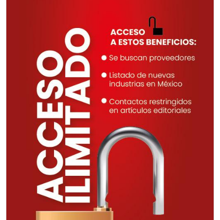
Empresa en Querétaro
Requiere:
CONSULTORÍAS DE
RECURSOS HUMANOS
Especificaciones:
Requisitos: Otorgar condiciones de
crédito acordes a las políticas del
grupo, contar con instalaciones
cercanas a la región y otorgar
referencias comerciales.
Aplicar al Requerimiento
Empresa en Querétaro
Requiere: