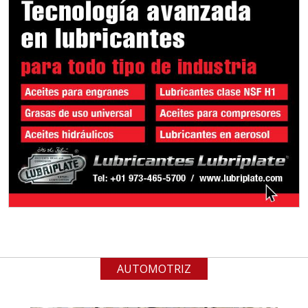
gestión ambiental.
Aplicar al Requerimiento
Empresa en Jalisco
Requiere:
ALAMBRE DE INCONEL
Especificaciones:
Requisitos: Garantizar composición
química y origen adecuados
(especialmente para grafito) y
contar con sistemas de calidad y
gestión ambiental.
AUTOMOTRIZ
Aplicar al Requerimiento