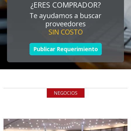
cualquiera
¿ERES COMPRADOR?
Te ayudamos a buscar
Aplicar al Requerimiento
proveedores
SIN COSTO
Empresa en Jalisco
Requiere:
Publicar Requerimiento
LOGÍSTICA DE CARGA LLAVE
EN MANO
Especificaciones:
cualquiera
NEGOCIOS
Aplicar al Requerimiento
Empresa en Jalisco
Requiere: