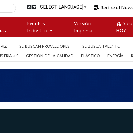
SELECT LANGUAGE
▼
Recibe el News
s
Eventos
Versión
Susc
ias
Industriales
Impresa
HOY
RIZ
SE BUSCAN PROVEEDORES
SE BUSCA TALENTO
STRIA 4.0
GESTIÓN DE LA CALIDAD
PLÁSTICO
ENERGÍA