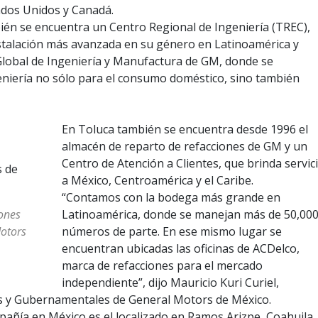
ados Unidos y Canadá.
ién se encuentra un Centro Regional de Ingeniería (TREC),
nstalación más avanzada en su género en Latinoamérica y
Global de Ingeniería y Manufactura de GM, donde se
niería no sólo para el consumo doméstico, sino también
En Toluca también se encuentra desde 1996 el
almacén de reparto de refacciones de GM y un
Centro de Atención a Clientes, que brinda servic
a México, Centroamérica y el Caribe.
“Contamos con la bodega más grande en
iones
Latinoamérica, donde se manejan más de 50,00
otors
números de parte. En ese mismo lugar se
encuentran ubicadas las oficinas de ACDelco,
marca de refacciones para el mercado
independiente”, dijo Mauricio Kuri Curiel,
as y Gubernamentales de General Motors de México.
pañía en México es el localizado en Ramos Arizpe, Coahuila,