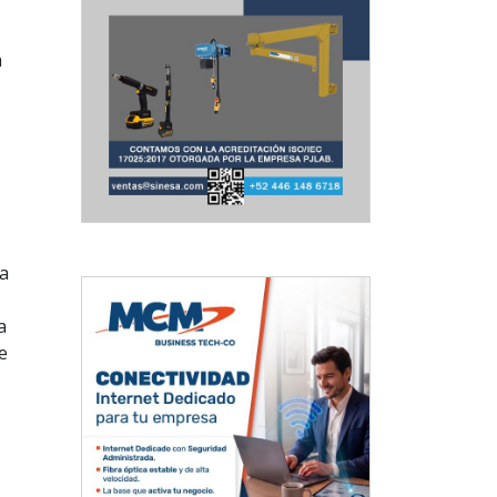
a
ba
a
e