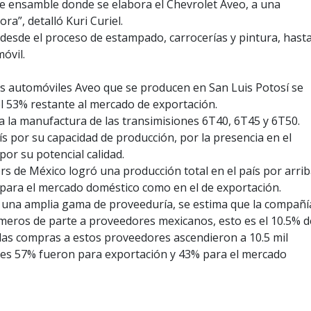
e ensamble donde se elabora el Chevrolet Aveo, a una
ra”, detalló Kuri Curiel.
o desde el proceso de estampado, carrocerías y pintura, hast
óvil.
os automóviles Aveo que se producen en San Luis Potosí se
el 53% restante al mercado de exportación.
a la manufactura de las transimisiones 6T40, 6T45 y 6T50.
s por su capacidad de producción, por la presencia en el
or su potencial calidad.
rs de México logró una producción total en el país por arri
 para el mercado doméstico como en el de exportación.
 una amplia gama de proveeduría, se estima que la compañí
úmeros de parte a proveedores mexicanos, esto es el 10.5% d
 las compras a estos proveedores ascendieron a 10.5 mil
ales 57% fueron para exportación y 43% para el mercado