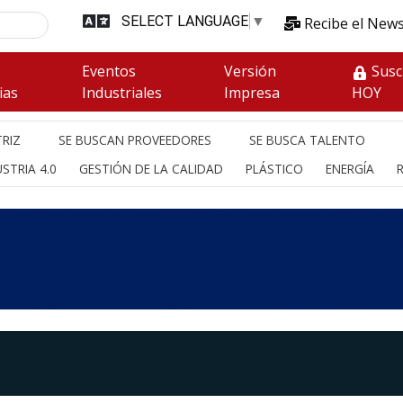
SELECT LANGUAGE
▼
Recibe el News
s
Eventos
Versión
Susc
ias
Industriales
Impresa
HOY
RIZ
SE BUSCAN PROVEEDORES
SE BUSCA TALENTO
STRIA 4.0
GESTIÓN DE LA CALIDAD
PLÁSTICO
ENERGÍA