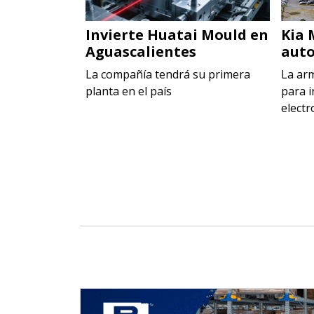
 en Toluca
Invierte Huatai Mould en
Kia 
Aguascalientes
auto
ecer la
rca Maggi
La compañía tendrá su primera
La ar
planta en el país
para i
electr