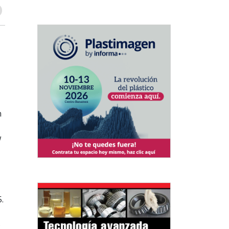
n
w
.
s