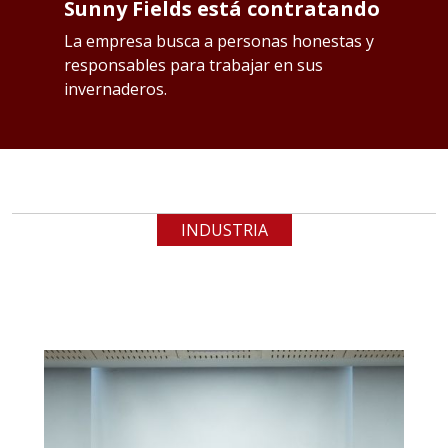
Sunny Fields está contratando
S
p
os
La empresa busca a personas honestas y
responsables para trabajar en sus
L
invernaderos.
Qu
INDUSTRIA