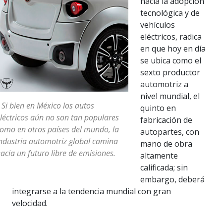
hacia la adopción
tecnológica y de
vehículos
eléctricos, radica
en que hoy en día
se ubica como el
sexto productor
automotriz a
nivel mundial, el
 Si bien en México los autos
quinto en
léctricos aún no son tan populares
fabricación de
omo en otros países del mundo, la
autopartes, con
ndustria automotriz global camina
mano de obra
acia un futuro libre de emisiones.
altamente
calificada; sin
embargo, deberá
integrarse a la tendencia mundial con gran
velocidad.