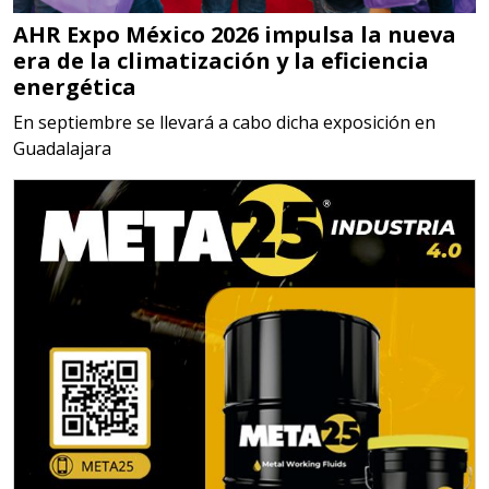
SISTEMAS DE ESCAPE
AHR Expo México 2026 impulsa la nueva
Especificaciones:
era de la climatización y la eficiencia
Requisitos: Garantizar composición
energética
química y origen adecuados
En septiembre se llevará a cabo dicha exposición en
(especialmente para grafito) y
Guadalajara
contar con sistemas de calidad y
gestión ambiental.
Aplicar al Requerimiento
Empresa en Jalisco
Requiere:
MATERIALES PARA SELLOS DE
BATERÍAS DE LITIO
Especificaciones: