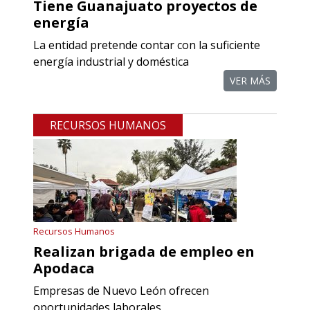
Tiene Guanajuato proyectos de
REFACCIONES PARA
energía
MAQUINARIA INDUSTRIAL
La entidad pretende contar con la suficiente
energía industrial y doméstica
Especificaciones:
Requisitos: Otorgar condiciones de
VER MÁS
crédito acordes a las políticas del
grupo, contar con instalaciones
RECURSOS HUMANOS
cercanas a la región y otorgar
referencias comerciales.
Aplicar al Requerimiento
Recursos Humanos
Empresa en Querétaro
Realizan brigada de empleo en
Requiere:
Apodaca
REFACCIONES PARA
Empresas de Nuevo León ofrecen
PROCESOS DE MAQUINADO
oportunidades laborales