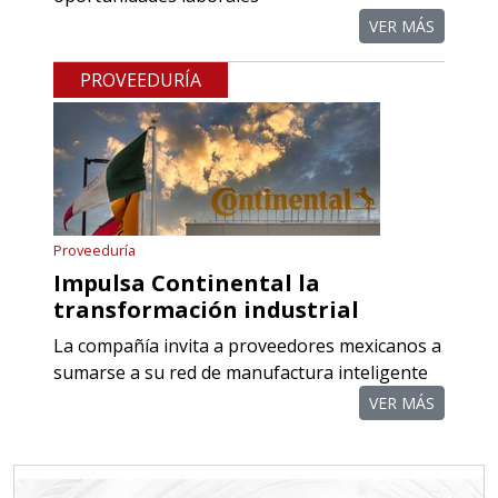
VER MÁS
Especificaciones:
Requisitos: Otorgar condiciones de
PROVEEDURÍA
crédito acordes a las políticas del
grupo, contar con instalaciones
cercanas a la región y otorgar
referencias comerciales.
Aplicar al Requerimiento
Proveeduría
Impulsa Continental la
transformación industrial
Empresa en Querétaro
La compañía invita a proveedores mexicanos a
Requiere:
sumarse a su red de manufactura inteligente
COMPONENTES PARA
VER MÁS
RECTIFICADORAS
Especificaciones:
Requisitos: Otorgar condiciones de