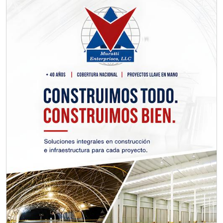
crédito acordes a las políticas del
grupo, contar con instalaciones
cercanas a la región y otorgar
referencias comerciales.
Aplicar al Requerimiento
Empresa en Querétaro
Requiere:
TORNILLERÍA INDUSTRIAL
Especificaciones:
Requisitos: Otorgar condiciones de
crédito acordes a las políticas del
grupo, contar con instalaciones
cercanas a la región y otorgar