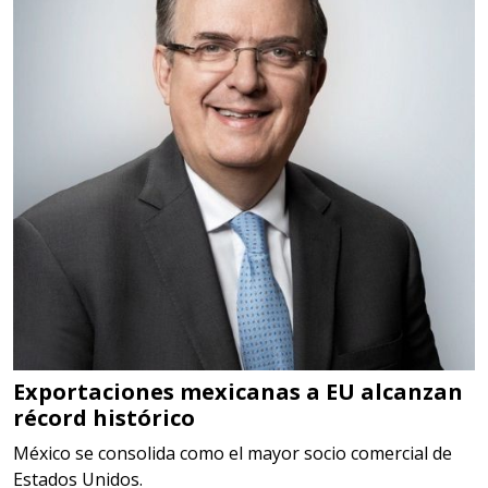
HSS, CON RECUBRIMIENTO,
CARBURO, RIMAS, ENDMILLS,
BROCAS, LIMAS, ETC
Aplicar al Requerimiento
Empresa en Querétaro
Requiere:
HERRAMIENTAS DE TORQUE
Especificaciones:
TORQUE CONTROLADO,
MECANICOS, ELECTRONICOS,
DIGITALES, MULTIPLICADORES,
Exportaciones mexicanas a EU alcanzan
récord histórico
PARA PUNTAS,
México se consolida como el mayor socio comercial de
Aplicar al Requerimiento
Estados Unidos.