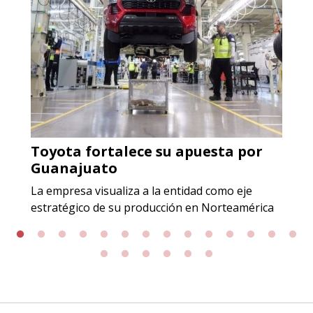
contar con sistemas de calidad y
gestión ambiental.
Aplicar al Requerimiento
Empresa en Jalisco
Requiere:
Toyota fortalece su apuesta por
ACERO INOXIDABLE
Guanajuato
Especificaciones:
La empresa visualiza a la entidad como eje
Incluyendo grado 304. Requisitos:
estratégico de su producción en Norteamérica
Garantizar composición química y
origen adecuados (especialmente
para grafito) y contar con sistemas
de calidad y gestión ambiental.