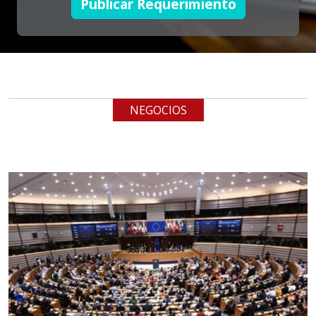
Publicar Requerimiento
Empresa en Jalisco
Requiere:
TUBERÍA INOXIDABLE
Especificaciones:
cualquiera
NEGOCIOS
Aplicar al Requerimiento
Empresa en Jalisco
Requiere:
LOGÍSTICA DE CARGA LLAVE
EN MANO
Especificaciones:
cualquiera