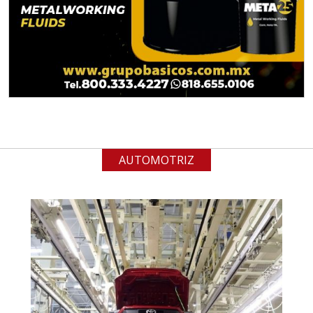
Para vehículos eléctricos.
Requisitos: Garantizar composición
química y origen adecuados
(especialmente para grafito) y
contar con sistemas de calidad y
gestión ambiental.
Aplicar al Requerimiento
AUTOMOTRIZ
Empresa en Jalisco
Requiere:
ALAMBRE DE INCONEL
Especificaciones:
Requisitos: Garantizar composición
química y origen adecuados
(especialmente para grafito) y