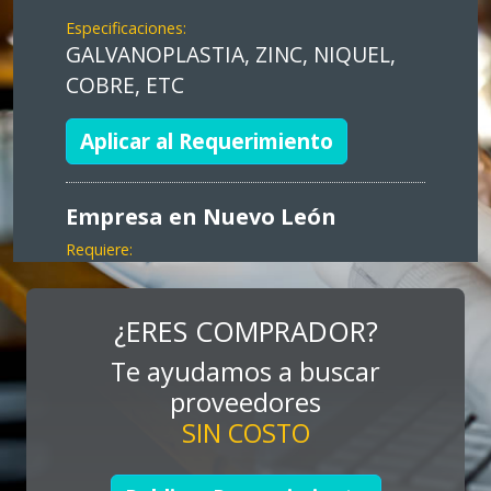
Especificaciones:
GALVANOPLASTIA, ZINC, NIQUEL,
COBRE, ETC
Aplicar al Requerimiento
Empresa en Nuevo León
Requiere:
MARKETING
Especificaciones:
¿ERES COMPRADOR?
Consultoría, promocionales, stands,
Te ayudamos a buscar
expos, activaciones
proveedores
SIN COSTO
Aplicar al Requerimiento