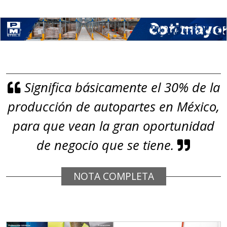
Aplicar al Requerimiento
Empresa en Jalisco
Requiere:
GRAFITO LAMINADO EN
Significa básicamente el 30% de la
ROLLO
producción de autopartes en México,
Especificaciones:
Requisitos: Garantizar composición
para que vean la gran oportunidad
química y origen adecuados
de negocio que se tiene.
(especialmente para grafito) y
contar con sistemas de calidad y
NOTA COMPLETA
gestión ambiental.
Aplicar al Requerimiento