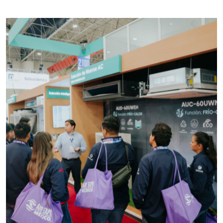
Empresa en Estado de México
Requiere:
SCRAP
Especificaciones:
Somos Proveedores de GESTION
DE RESIDUOS Y DESTRUCCION
FISCAL
Aplicar al Requerimiento
Empresa en Jalisco
Requiere:
MATERIALES PARA SELLOS DE