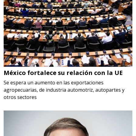
Aplicar al Requerimiento
Empresa en Jalisco
Requiere:
LOGÍSTICA
Especificaciones:
cualquiera
México fortalece su relación con la UE
Aplicar al Requerimiento
Se espera un aumento en las exportaciones
agropecuarias, de industria automotriz, autopartes y
otros sectores
Empresa en Querétaro
Requiere:
HERRAMIENTAS DE CORTE
Especificaciones: