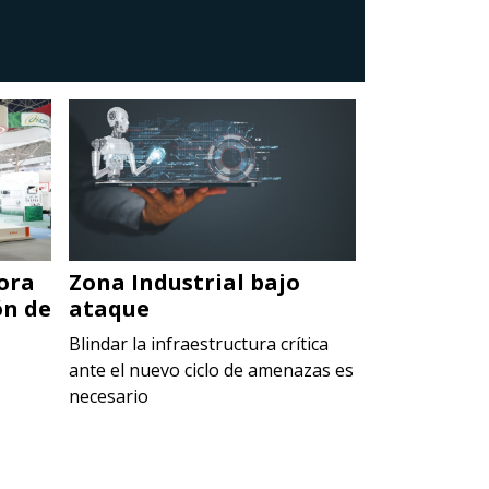
ora
Zona Industrial bajo
Data Cent
ón de
ataque
oportunid
México
Blindar la infraestructura crítica
ante el nuevo ciclo de amenazas es
Se estima que
necesario
aportar hasta 
del PIB