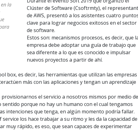
Durante el evento Soft 2019 que organizó el
 en la
Clúster de Software (Csoftrmty), el representan
e
de AWS, presentó a los asistentes cuatro punto
ue
clave para lograr negocios exitosos en el sector
 para
de software.
Estos son: mecanismos procesos, es decir, que l
empresa debe adoptar una guía de trabajo que
sea diferente a lo que es conocido e impulsar
nuevos proyectos a partir de ahí.
ol box, es decir, las herramientas que utilizan las empresas
teractúen más con las aplicaciones y tengan un aprendizaje
provisionarnos el servicio a nosotros mismos por medio d
ho sentido porque no hay un humano con el cual tengamos
as intenciones que tenga, en algún momento podría fallar.
 service los hace trabajar a su ritmo y les da la capacidad de
lar muy rápido, es eso, que sean capaces de experimentar