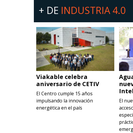
+ DE
INDUSTRIA 4.0
ación en
Viakable celebra
Agua
ncreto
aniversario de CETIV
nuev
Inte
 ofrecen una
El Centro cumple 15 años
ortando un
impulsando la innovación
El nue
 proyecto de
energética en el país
acces
especi
prácti
emerg