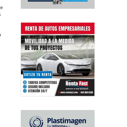
te
s
a
e