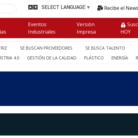
SELECT LANGUAGE
▼
Recibe el News
s
Eventos
Versión
Susc
ias
Industriales
Impresa
HOY
RIZ
SE BUSCAN PROVEEDORES
SE BUSCA TALENTO
STRIA 4.0
GESTIÓN DE LA CALIDAD
PLÁSTICO
ENERGÍA