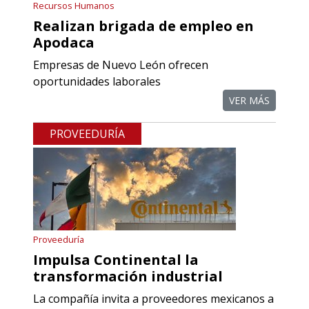
Recursos Humanos
Empresa en Querétaro
Realizan brigada de empleo en
Requiere:
Apodaca
REFACCIONES PARA
Empresas de Nuevo León ofrecen
PROCESOS DE MAQUINADO
oportunidades laborales
VER MÁS
Especificaciones:
Requisitos: Otorgar condiciones de
PROVEEDURÍA
crédito acordes a las políticas del
grupo, contar con instalaciones
cercanas a la región y otorgar
referencias comerciales.
Aplicar al Requerimiento
Proveeduría
Impulsa Continental la
transformación industrial
Empresa en Querétaro
La compañía invita a proveedores mexicanos a
Requiere: