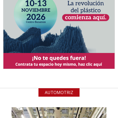
Requiere:
MATERIALES PARA SELLOS DE
BATERÍAS DE LITIO
Especificaciones:
Para vehículos eléctricos.
Requisitos: Garantizar composición
química y origen adecuados
(especialmente para grafito) y
contar con sistemas de calidad y
gestión ambiental.
Aplicar al Requerimiento
AUTOMOTRIZ
Empresa en Jalisco
Requiere: