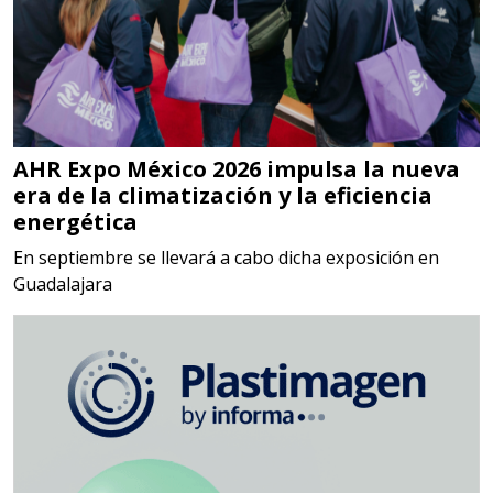
Empresa en Jalisco
Requiere:
MATERIALES PARA SELLOS DE
SISTEMAS DE ESCAPE
AHR Expo México 2026 impulsa la nueva
Especificaciones:
era de la climatización y la eficiencia
Requisitos: Garantizar composición
energética
química y origen adecuados
En septiembre se llevará a cabo dicha exposición en
(especialmente para grafito) y
Guadalajara
contar con sistemas de calidad y
gestión ambiental.
Aplicar al Requerimiento
Empresa en Jalisco