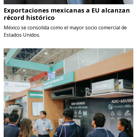
MECANICOS, ELECTRONICOS,
DIGITALES, MULTIPLICADORES,
Exportaciones mexicanas a EU alcanzan
récord histórico
PARA PUNTAS,
México se consolida como el mayor socio comercial de
Aplicar al Requerimiento
Estados Unidos.
Empresa en Estado de México
Requiere:
SCRAP
Especificaciones:
Somos Proveedores de GESTION
DE RESIDUOS Y DESTRUCCION
FISCAL
Aplicar al Requerimiento