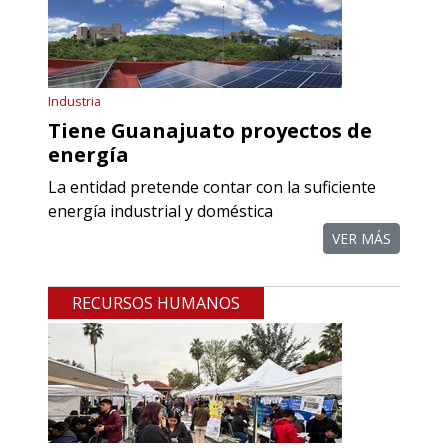
Aplicar al Requerimiento
Empresa en Querétaro
Industria
Requiere:
Tiene Guanajuato proyectos de
REFACCIONES PARA
energía
MAQUINARIA INDUSTRIAL
La entidad pretende contar con la suficiente
energía industrial y doméstica
Especificaciones:
Requisitos: Otorgar condiciones de
VER MÁS
crédito acordes a las políticas del
grupo, contar con instalaciones
RECURSOS HUMANOS
cercanas a la región y otorgar
referencias comerciales.
Aplicar al Requerimiento