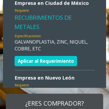
Empresa en Ciudad de México
Requiere:
RECUBRIMIENTOS DE
METALES
Especificaciones:
GALVANOPLASTIA, ZINC, NIQUEL,
COBRE, ETC
Aplicar al Requerimiento
Empresa en Nuevo León
Requiere:
MARKETING
Especificaciones:
¿ERES COMPRADOR?
Consultoría, promocionales, stands,