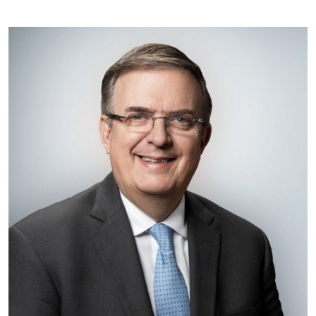
Empresa en Querétaro
Requiere:
HERRAMIENTAS DE CORTE
Especificaciones:
HSS, CON RECUBRIMIENTO,
CARBURO, RIMAS, ENDMILLS,
BROCAS, LIMAS, ETC
Aplicar al Requerimiento
Empresa en Querétaro
Requiere:
HERRAMIENTAS DE TORQUE
Especificaciones:
TORQUE CONTROLADO,