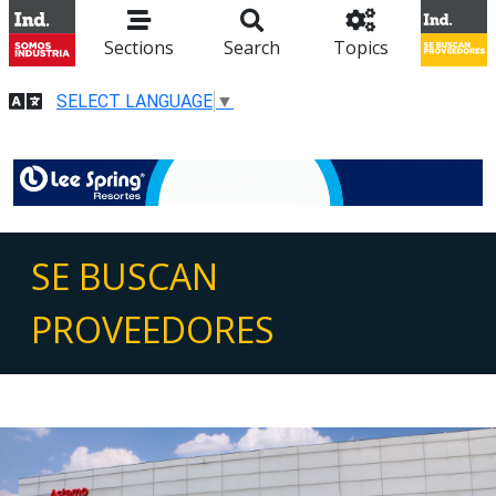
Sections
Search
Topics
SELECT LANGUAGE
▼
SE BUSCAN
PROVEEDORES