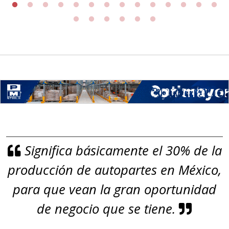
origen adecuados (especialmente
para grafito) y contar con sistemas
de calidad y gestión ambiental.
Aplicar al Requerimiento
Empresa en Jalisco
Requiere:
GRAFITO LAMINADO EN
Significa básicamente el 30% de la
ROLLO
producción de autopartes en México,
Especificaciones:
Requisitos: Garantizar composición
para que vean la gran oportunidad
química y origen adecuados
de negocio que se tiene.
(especialmente para grafito) y
contar con sistemas de calidad y