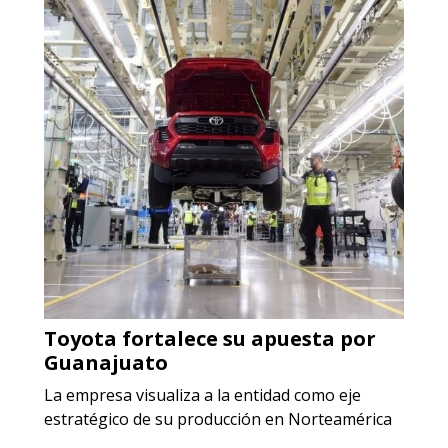
ALAMBRE DE INCONEL
Especificaciones:
Requisitos: Garantizar composición
química y origen adecuados
(especialmente para grafito) y
contar con sistemas de calidad y
gestión ambiental.
Aplicar al Requerimiento
Empresa en Jalisco
Requiere:
Toyota fortalece su apuesta por
ACERO INOXIDABLE
Guanajuato
Especificaciones:
La empresa visualiza a la entidad como eje
Incluyendo grado 304. Requisitos:
estratégico de su producción en Norteamérica
Garantizar composición química y