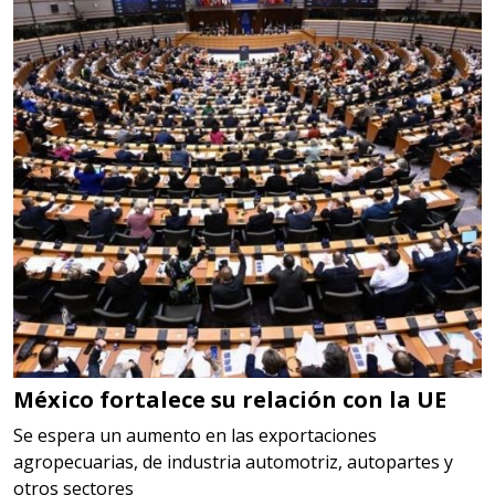
EN MANO
Especificaciones:
cualquiera
Aplicar al Requerimiento
Empresa en Jalisco
Requiere:
LOGÍSTICA
Especificaciones:
cualquiera
México fortalece su relación con la UE
Aplicar al Requerimiento
Se espera un aumento en las exportaciones
agropecuarias, de industria automotriz, autopartes y
otros sectores