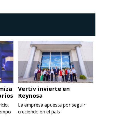
miza
Vertiv invierte en
Penta Par
arios
Reynosa
arranca c
icio,
La empresa apuesta por seguir
El nuevo recin
iempo
creciendo en el país
conformado p
industriales