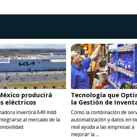
México producirá
Tecnología que Opti
s eléctricos
la Gestión de Invent
madora invertirá 649 mdd
Cómo la combinación de serv
ntegrarse al mercado de la
automatización y datos en t
omovilidad
real ayuda a las empresas a
mejorar la …