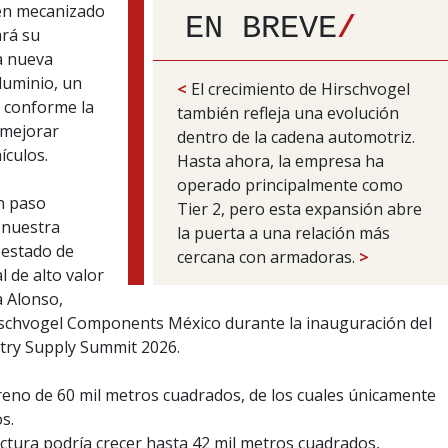
 en mecanizado
EN BREVE
/
ará su
a nueva
aluminio, un
<
El crecimiento de Hirschvogel
 conforme la
también refleja una evolución
 mejorar
dentro de la cadena automotriz.
ículos.
Hasta ahora, la empresa ha
operado principalmente como
n paso
Tier 2, pero esta expansión abre
e nuestra
la puerta a una relación más
 estado de
cercana con armadoras.
>
 de alto valor
a Alonso,
rschvogel Components México durante la inauguración del
try Supply Summit 2026.
reno de 60 mil metros cuadrados, de los cuales únicamente
s.
uctura podría crecer hasta 42 mil metros cuadrados,