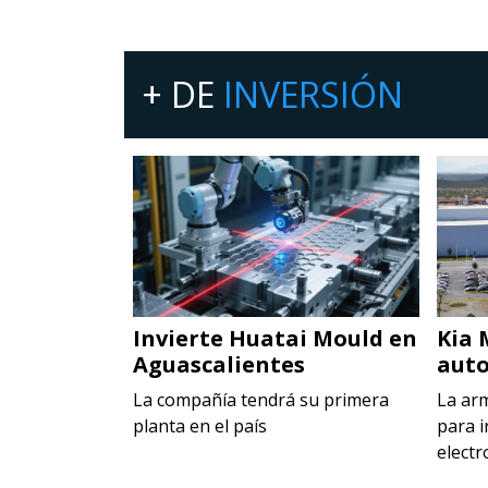
+ DE
INVERSIÓN
 en Toluca
Invierte Huatai Mould en
Kia 
Aguascalientes
auto
ecer la
rca Maggi
La compañía tendrá su primera
La ar
planta en el país
para i
electr