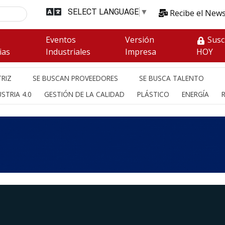
SELECT LANGUAGE
▼
Recibe el News
s
Eventos
Versión
Susc
ias
Industriales
Impresa
HOY
RIZ
SE BUSCAN PROVEEDORES
SE BUSCA TALENTO
STRIA 4.0
GESTIÓN DE LA CALIDAD
PLÁSTICO
ENERGÍA