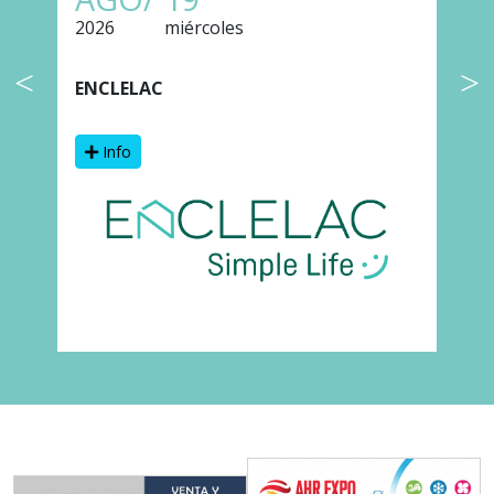
2026
miércoles
2
ENCLELAC
F
Info