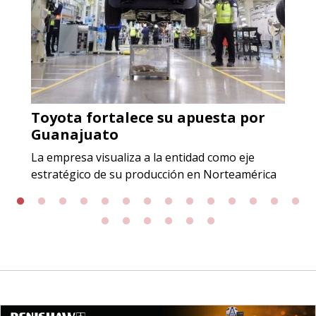
origen adecuados (especialmente
para grafito) y contar con sistemas
de calidad y gestión ambiental.
Aplicar al Requerimiento
Toyota fortalece su apuesta por
Empresa en Jalisco
Guanajuato
Requiere:
La empresa visualiza a la entidad como eje
GRAFITO LAMINADO EN
estratégico de su producción en Norteamérica
ROLLO
Especificaciones:
Requisitos: Garantizar composición
química y origen adecuados
(especialmente para grafito) y
contar con sistemas de calidad y