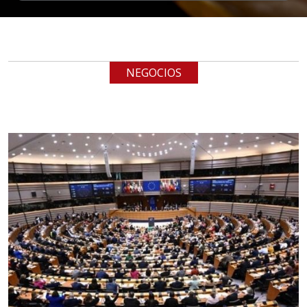
EN MANO
Especificaciones:
cualquiera
NEGOCIOS
Aplicar al Requerimiento
Empresa en Jalisco
Requiere:
LOGÍSTICA
Especificaciones:
cualquiera
Aplicar al Requerimiento
Empresa en Querétaro