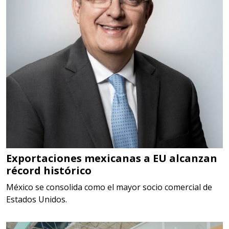
DIGITALES, MULTIPLICADORES,
PARA PUNTAS,
Aplicar al Requerimiento
Empresa en Estado de México
Requiere:
SCRAP
Especificaciones:
Somos Proveedores de GESTION
DE RESIDUOS Y DESTRUCCION
Exportaciones mexicanas a EU alcanzan
récord histórico
FISCAL
México se consolida como el mayor socio comercial de
Aplicar al Requerimiento
Estados Unidos.