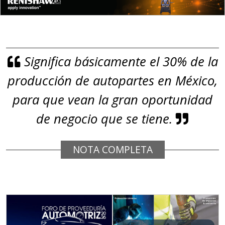
gestión ambiental.
Aplicar al Requerimiento
Significa básicamente el 30% de la
Empresa en Jalisco
producción de autopartes en México,
Requiere:
GRAFITO
para que vean la gran oportunidad
Especificaciones:
de negocio que se tiene.
De alta pureza y composición
química específica. Requisitos:
NOTA COMPLETA
Garantizar composición química y
origen adecuados (especialmente
para grafito) y contar con sistemas
de calidad y gestión ambiental.
Aplicar al Requerimiento