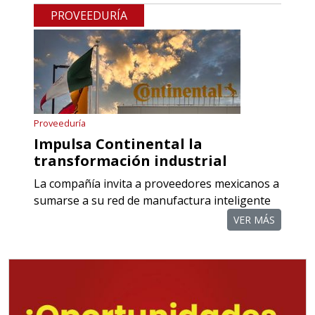
COMPONENTES PARA
PROVEEDURÍA
RECTIFICADORAS
Especificaciones:
Requisitos: Otorgar condiciones de
crédito acordes a las políticas del
grupo, contar con instalaciones
Proveeduría
cercanas a la región y otorgar
Impulsa Continental la
referencias comerciales.
transformación industrial
La compañía invita a proveedores mexicanos a
Aplicar al Requerimiento
sumarse a su red de manufactura inteligente
VER MÁS
Empresa en Querétaro
Requiere:
TORNILLERÍA INDUSTRIAL
Especificaciones: