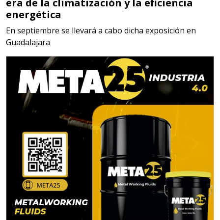
era de la climatización y la eficiencia
MATERIALES PARA SELLOS DE
energética
BATERÍAS DE LITIO
En septiembre se llevará a cabo dicha exposición en
Guadalajara
Especificaciones:
Para vehículos eléctricos.
Requisitos: Garantizar composición
química y origen adecuados
(especialmente para grafito) y
contar con sistemas de calidad y
gestión ambiental.
Aplicar al Requerimiento
Empresa en Jalisco
Requiere:
ALAMBRE DE INCONEL