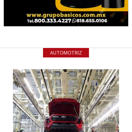
Especificaciones:
Requisitos: Garantizar composición
química y origen adecuados
(especialmente para grafito) y
contar con sistemas de calidad y
gestión ambiental.
AUTOMOTRIZ
Aplicar al Requerimiento
Empresa en Jalisco
Requiere:
ACERO INOXIDABLE
Especificaciones:
Incluyendo grado 304. Requisitos:
Garantizar composición química y