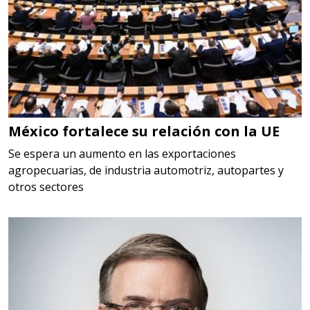
Requiere:
HERRAMIENTAS DE CORTE
Especificaciones:
HSS, CON RECUBRIMIENTO,
CARBURO, RIMAS, ENDMILLS,
BROCAS, LIMAS, ETC
México fortalece su relación con la UE
Aplicar al Requerimiento
Se espera un aumento en las exportaciones
agropecuarias, de industria automotriz, autopartes y
otros sectores
Empresa en Querétaro
Requiere:
HERRAMIENTAS DE TORQUE
Especificaciones:
TORQUE CONTROLADO,
MECANICOS, ELECTRONICOS,