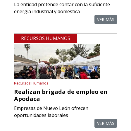
La entidad pretende contar con la suficiente
Requiere:
energía industrial y doméstica
REFACCIONES PARA
VER MÁS
PROCESOS DE MAQUINADO
RECURSOS HUMANOS
Especificaciones:
Requisitos: Otorgar condiciones de
crédito acordes a las políticas del
grupo, contar con instalaciones
cercanas a la región y otorgar
referencias comerciales.
Recursos Humanos
Realizan brigada de empleo en
Aplicar al Requerimiento
Apodaca
Empresas de Nuevo León ofrecen
Empresa en Querétaro
oportunidades laborales
Requiere:
VER MÁS