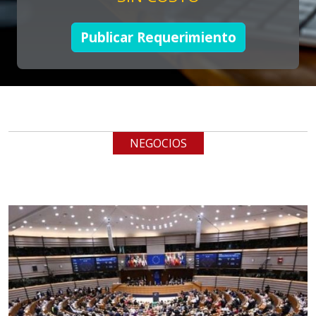
Publicar Requerimiento
Empresa en Jalisco
Requiere:
TUBERÍA INOXIDABLE
Especificaciones:
cualquiera
NEGOCIOS
Aplicar al Requerimiento
Empresa en Jalisco
Requiere:
LOGÍSTICA DE CARGA LLAVE
EN MANO
Especificaciones: