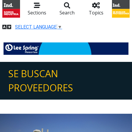
Sections
Search
Topics
SELECT LANGUAGE
▼
SE BUSCAN
PROVEEDORES