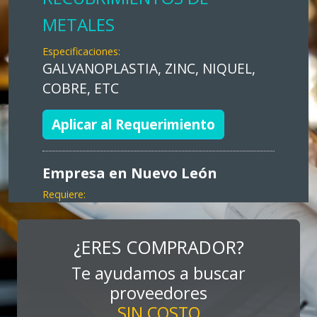
METALES
Especificaciones:
GALVANOPLASTIA, ZINC, NIQUEL,
COBRE, ETC
Aplicar al Requerimiento
Empresa en Nuevo León
Requiere:
MARKETING
Especificaciones:
¿ERES COMPRADOR?
Consultoría, promocionales, stands,
Te ayudamos a buscar
expos, activaciones
proveedores
SIN COSTO
Aplicar al Requerimiento