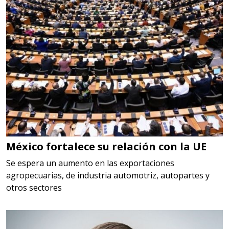
cualquiera
Aplicar al Requerimiento
Empresa en Jalisco
Requiere:
LOGÍSTICA
Especificaciones:
cualquiera
México fortalece su relación con la UE
Aplicar al Requerimiento
Se espera un aumento en las exportaciones
agropecuarias, de industria automotriz, autopartes y
otros sectores
Empresa en Querétaro
Requiere:
HERRAMIENTAS DE CORTE