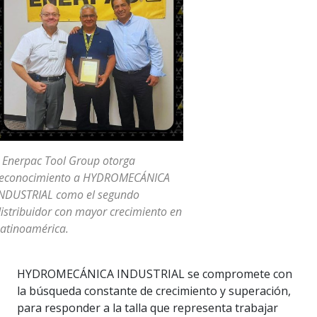
 Enerpac Tool Group otorga
reconocimiento a HYDROMECÁNICA
NDUSTRIAL como el segundo
istribuidor con mayor crecimiento en
atinoamérica.
HYDROMECÁNICA INDUSTRIAL se compromete con
la búsqueda constante de crecimiento y superación,
para responder a la talla que representa trabajar