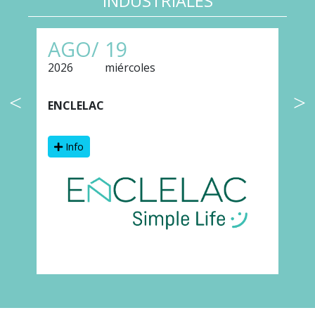
INDUSTRIALES
AGO/
19
2026
miércoles
2
ENCLELAC
F
Info