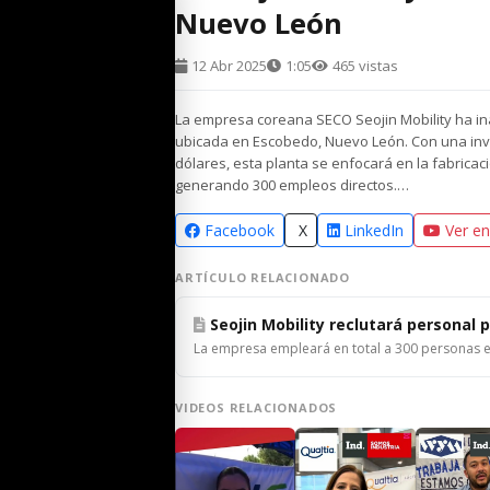
Nuevo León
12 Abr 2025
1:05
465 vistas
La empresa coreana SECO Seojin Mobility ha i
ubicada en Escobedo, Nuevo León. Con una inver
dólares, esta planta se enfocará en la fabricaci
generando 300 empleos directos.​…
Facebook
X
LinkedIn
Ver e
ARTÍCULO RELACIONADO
Seojin Mobility reclutará personal 
La empresa empleará en total a 300 personas 
VIDEOS RELACIONADOS