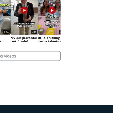
0:54
0:45
0:39
0:39
📢 ¿Eres proveedor
🚛 TS Trucking
🎥 Sisttemex busca
n
certificado?
busca talento en
talento en
Querétaro
Querétaro
ón en
os videos