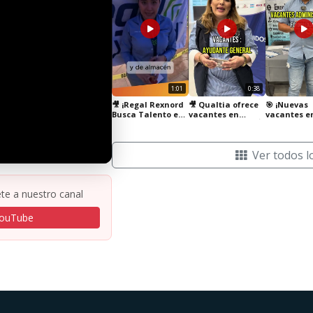
1:01
0:38
🎥 ¡Regal Rexnord
🎥 Qualtia ofrece
🎯 ¡Nuevas
Busca Talento en
vacantes en
vacantes e
México! 🇲🇽
diversas áreas. 🏭
centro de
investigaci
México! 🧪
Ver todos l
te a nuestro canal
YouTube