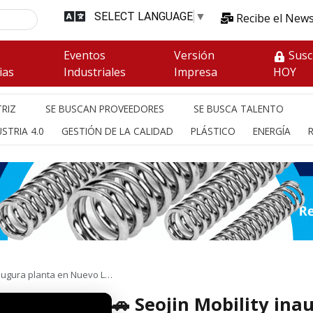
SELECT LANGUAGE
▼
Recibe el News
s
Eventos
Versión
Susc
ias
Industriales
Impresa
HOY
RIZ
SE BUSCAN PROVEEDORES
SE BUSCA TALENTO
STRIA 4.0
GESTIÓN DE LA CALIDAD
PLÁSTICO
ENERGÍA
naugura planta en Nuevo L…
🚗 Seojin Mobility ina