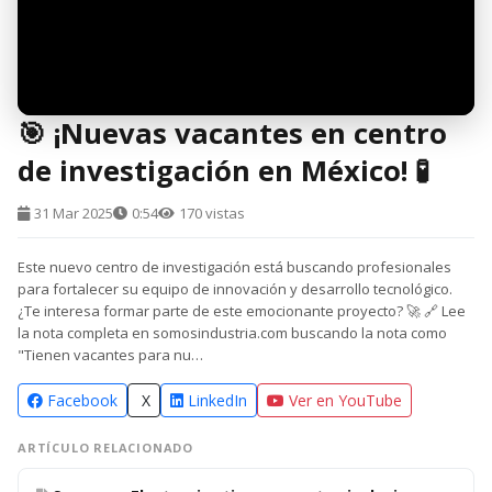
🎯 ¡Nuevas vacantes en centro
de investigación en México! 🧪
31 Mar 2025
0:54
170 vistas
Este nuevo centro de investigación está buscando profesionales
para fortalecer su equipo de innovación y desarrollo tecnológico.
¿Te interesa formar parte de este emocionante proyecto? 🚀 🔗 Lee
la nota completa en somosindustria.com buscando la nota como
"Tienen vacantes para nu…
Facebook
X
LinkedIn
Ver en YouTube
ARTÍCULO RELACIONADO