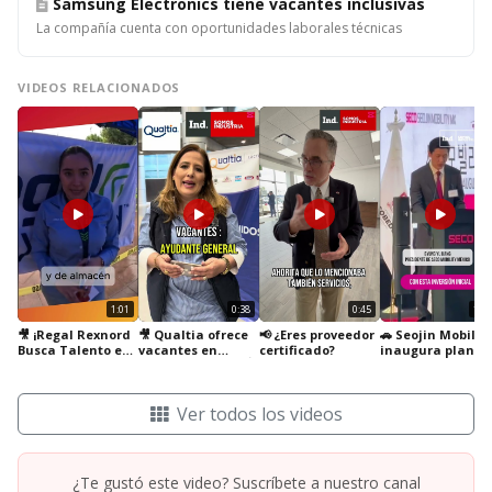
Samsung Electronics tiene vacantes inclusivas
La compañía cuenta con oportunidades laborales técnicas
VIDEOS RELACIONADOS
1:01
0:38
0:45
1:05
🎥 ¡Regal Rexnord
🎥 Qualtia ofrece
📢 ¿Eres proveedor
🚗 Seojin Mobility
Busca Talento en
vacantes en
certificado?
inaugura planta
México! 🇲🇽
diversas áreas. 🏭
en Nuevo León
Ver todos los videos
¿Te gustó este video? Suscríbete a nuestro canal