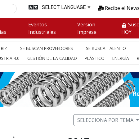
SELECT LANGUAGE
▼
Recibe el News
s
Eventos
Versión
Susc
ias
Industriales
Impresa
HOY
RIZ
SE BUSCAN PROVEEDORES
SE BUSCA TALENTO
STRIA 4.0
GESTIÓN DE LA CALIDAD
PLÁSTICO
ENERGÍA
SELECCIONA POR TEMA