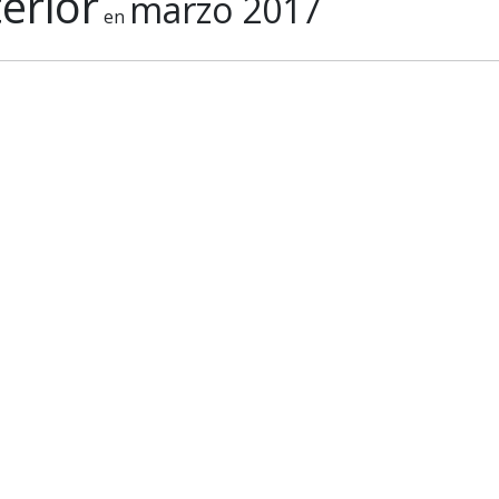
erior
marzo 2017
en