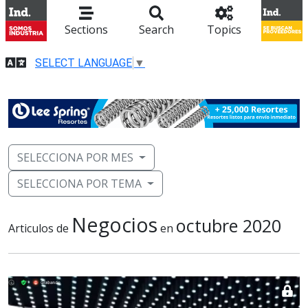
Sections
Search
Topics
SELECT LANGUAGE
▼
SELECCIONA POR MES
SELECCIONA POR TEMA
Negocios
octubre 2020
Articulos de
en