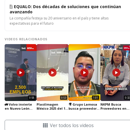
EQUALO: Dos décadas de soluciones que continúan
avanzando
La compañía festeja su 20 aniversario en el país y tiene altas
expectativas para el futuro
VIDEOS RELACIONADOS
0:58
0:53
1:01
0:32
🚛 Volvo invierte
PlastImagen
🎥 Grupo Lamosa
NKPM Busca
en Nuevo León
México 2025 del 11
busca proveedores
Proveedores en
para fortalecer la
al 14 de Marzo
calificados para
Guanajuato
industria
mejorar su
automotriz 🇲🇽
cadena de
Ver todos los videos
suministro.