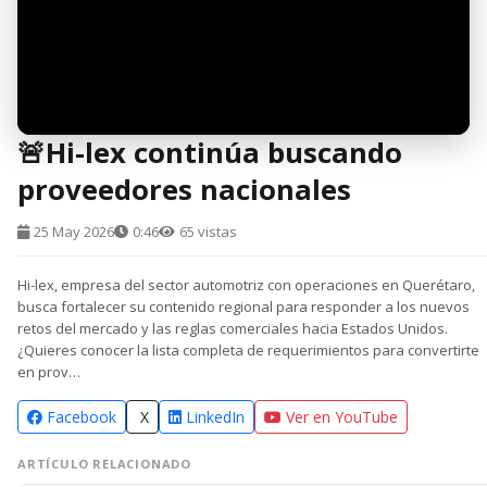
🚨Hi-lex continúa buscando
proveedores nacionales
25 May 2026
0:46
65 vistas
Hi-lex, empresa del sector automotriz con operaciones en Querétaro,
busca fortalecer su contenido regional para responder a los nuevos
retos del mercado y las reglas comerciales hacia Estados Unidos.
¿Quieres conocer la lista completa de requerimientos para convertirte
en prov…
Facebook
X
LinkedIn
Ver en YouTube
ARTÍCULO RELACIONADO