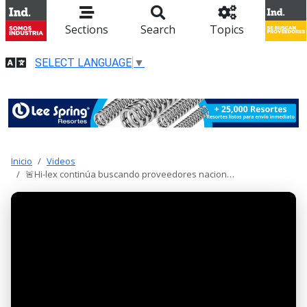
Sections
Search
Topics
SELECT LANGUAGE
▼
Inicio
Videos
🚨Hi-lex continúa buscando proveedores nacion…