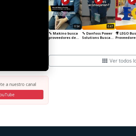
0:54
0:47
🔧 Makino busca
🔧 Danfoss Power
🎥 LEGO Bu
proveedores de
Solutions Busca
Proveedore
herramentales en
Proveedores en
México 🇲🇽
México 🇲🇽
México 🇲🇽
Ver todos l
te a nuestro canal
YouTube