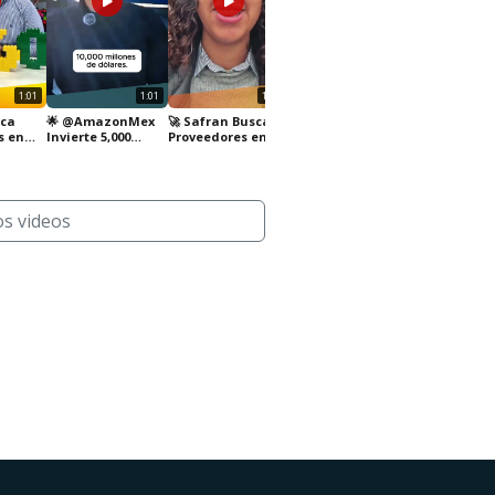
1:01
1:01
1:00
0:48
sca
🌟 @AmazonMex
🚀 Safran Busca
s en
Invierte 5,000
Proveedores en
Entra a
Millones de
México 🚀
somosindustria.com
Dólares en México
para más
🇲🇽
información
os videos