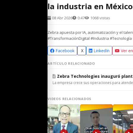
la industria en México
08 Abr 2026
0:47
1068 vistas
Zebra apuesta por IA, automatización y el tale
#TransformaciónDigital #Industria #Tecnología
Facebook
X
LinkedIn
Ver e
ARTÍCULO RELACIONADO
Zebra Technologies inauguró plan
La empresa crece sus operaciones para atender 
VIDEOS RELACIONADOS