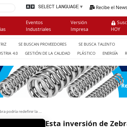
SELECT LANGUAGE
▼
Recibe el News
s
Eventos
Versión
Susc
ias
Industriales
Impresa
HOY
RIZ
SE BUSCAN PROVEEDORES
SE BUSCA TALENTO
STRIA 4.0
GESTIÓN DE LA CALIDAD
PLÁSTICO
ENERGÍA
bra podría redefinir la …
Esta inversión de Zebr