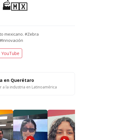
 🏭🇲🇽
nto mexicano. #Zebra
 #Innovación
n YouTube
ta en Querétaro
a la industria en Latinoamérica