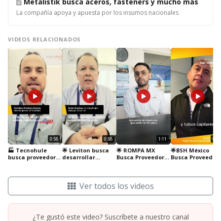
Metalistik busca aceros, fasteners y mucho más
La compañía apoya y apuesta por los insumos nacionales
VIDEOS RELACIONADOS
0:58
0:58
1:11
0:54
🏭 Tecnohule
🌟 Leviton busca
🌟 ROMPA MX
🌟BSH México
busca proveedores
desarrollar
Busca Proveedores
Busca Proveedor
en México: ¡Únete
nuevos
en México 🔧🤝
en el País🇲🇽
a su cadena de
proveedores en
suministro! 🇲🇽
México 🇲🇽
Ver todos los videos
¿Te gustó este video? Suscríbete a nuestro canal