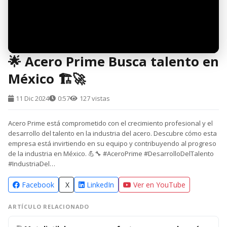
🌟 Acero Prime Busca talento en
México 🏗️🚀
11 Dic 2024
0:57
127 vistas
Acero Prime está comprometido con el crecimiento profesional y el
desarrollo del talento en la industria del acero. Descubre cómo esta
empresa está invirtiendo en su equipo y contribuyendo al progreso
de la industria en México. 💪🔧 #AceroPrime #DesarrolloDelTalento
#IndustriaDel…
Facebook
X
LinkedIn
Ver en YouTube
ARTÍCULO RELACIONADO