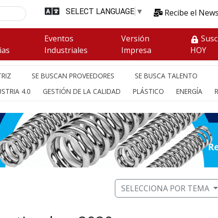
SELECT LANGUAGE
▼
Recibe el News
s
Eventos
Versión
Susc
ias
Industriales
Impresa
HOY
RIZ
SE BUSCAN PROVEEDORES
SE BUSCA TALENTO
STRIA 4.0
GESTIÓN DE LA CALIDAD
PLÁSTICO
ENERGÍA
SELECCIONA POR TEMA