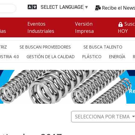
SELECT LANGUAGE
▼
Recibe el News
s
Eventos
Versión
Susc
ias
Industriales
Impresa
HOY
RIZ
SE BUSCAN PROVEEDORES
SE BUSCA TALENTO
STRIA 4.0
GESTIÓN DE LA CALIDAD
PLÁSTICO
ENERGÍA
SELECCIONA POR TEMA