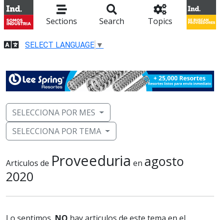
Sections
Search
Topics
SELECT LANGUAGE
▼
SELECCIONA POR MES
SELECCIONA POR TEMA
Proveeduria
agosto
Articulos de
en
2020
Lo sentimos,
NO
hay articulos de este tema en el