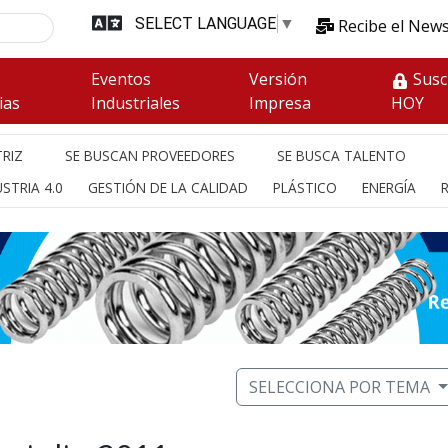
SELECT LANGUAGE
▼
Recibe el News
s
Eventos
Versión
Susc
ias
Industriales
Impresa
HOY
RIZ
SE BUSCAN PROVEEDORES
SE BUSCA TALENTO
STRIA 4.0
GESTIÓN DE LA CALIDAD
PLÁSTICO
ENERGÍA
SELECCIONA POR TEMA